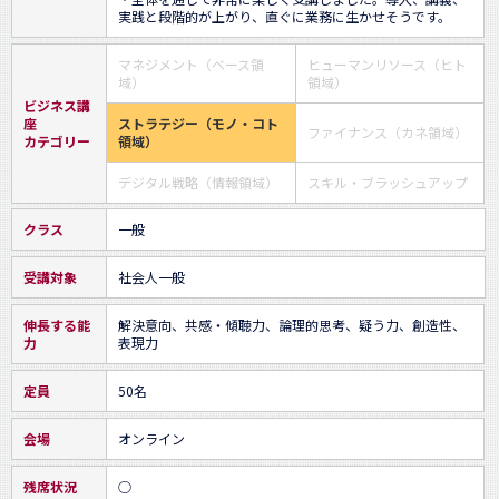
実践と段階的が上がり、直ぐに業務に生かせそうです。
マネジメント（ベース領
ヒューマンリソース（ヒト
域）
領域）
ビジネス講
座
ストラテジー（モノ・コト
ファイナンス（カネ領域）
カテゴリー
領域）
デジタル戦略（情報領域）
スキル・ブラッシュアップ
クラス
一般
受講対象
社会人一般
伸長する能
解決意向、共感・傾聴力、論理的思考、疑う力、創造性、
力
表現力
定員
50名
会場
オンライン
残席状況
○