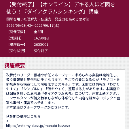
【受付終了】【オンライン】デキる人ほど図を
使う！『ダイアグラムシンキング』講座
図解を用いた理解力・伝達力・発想力を高める思考法
2026/06/03(水)～2026/06/17(水)
【開催回数】
全3回
【受講料】
16,500円
【講座番号】
26SSC01
【受付状況】
受付終了
講座概要
次世代のリーダー候補や新任マネージャーに求められる業務は複雑化し、
扱う情報量も圧倒的に多くなります。そこで必要になるのが「モノゴトを
多視点から構造化して可視化するスキル」です。図解には情報を「わかり
やすく」「シンプルに」「伝えやすく」整理する力があります。本講座で
は図解を用いた思考法『ダイアグラム思考』について、元富士通デジタル
コンサルタントが論文執筆しながら体系化した内容を確かなロジックと豊
富な事例・演習でお伝えします。

※本講座はグループワークがございます。

秋冬期の講座はこちら

<
https://web.my-class.jp/manabi-tus/asp-