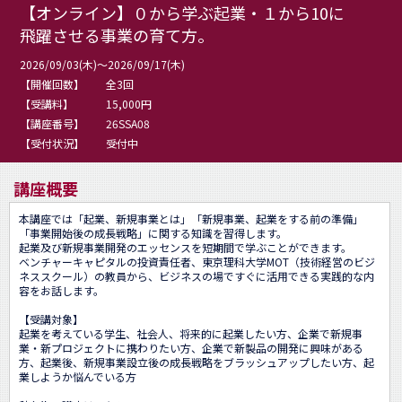
【オンライン】０から学ぶ起業・１から10に
飛躍させる事業の育て方。
2026/09/03(木)～2026/09/17(木)
【開催回数】
全3回
【受講料】
15,000円
【講座番号】
26SSA08
【受付状況】
受付中
講座概要
本講座では「起業、新規事業とは」「新規事業、起業をする前の準備」
「事業開始後の成長戦略」に関する知識を習得します。

起業及び新規事業開発のエッセンスを短期間で学ぶことができます。

ベンチャーキャピタルの投資責任者、東京理科大学MOT（技術経営のビジ
ネススクール）の教員から、ビジネスの場ですぐに活用できる実践的な内
容をお話します。

【受講対象】

起業を考えている学生、社会人、将来的に起業したい方、企業で新規事
業・新プロジェクトに携わりたい方、企業で新製品の開発に興味がある
方、起業後、新規事業設立後の成長戦略をブラッシュアップしたい方、起
業しようか悩んでいる方
