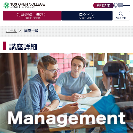
資料請求
会員登録（無料）
ログイン
Registration
User Login
Search
ホーム
講座一覧
講座詳細