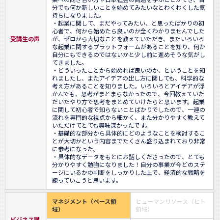
分でも何か新しいことを始めてみたいなとわくわくした気
持ちになりました。

・起業に関して、まだやってみたい、と思ったばかりの初
心者で、何から始めたら良いのか全くわかりませんでした
受講生の声
が、ゼロから大切なことを教えていただき、またいろいろ
な起業に関するプラットフォームがあることを知り、何か
自分にもできるのではないかと少し前に進めそうな気がし
てきました。

・どういったことから始めれば良いのか、ということを知
れましたし、またアイデアの出し方に関しても、科学的な
考え方があることを知りました。いろいろとアイデアが浮
かんでも、思考がまとまらなかったので、今回教えていた
だいたやり方で思考をまとめていけたらと思います。起業
に関して初心者で知らないことばかりでしたので、一連の
流れを専門的な視点から細かく、また分かりやすく教えて
いただけてとても興味深かったです。

・基礎的な部分から具体的にどのようなことを検討するこ
とが大切かという内容までたくさん盛り込まれており非常
に参考になった。

・具体的なデータをもとにお話しくださったので、とても
分かりやすく勉強になりました！自分の事業が今どのステ
ージにいるかの判断をしっかりした上で、経済的な戦略を
練っていこうと思います。
マネジメント（ベース領
ヒューマンリソース（ヒト
域）
領域）
ビジネス講