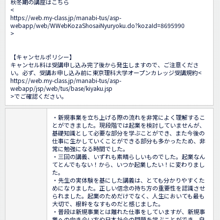
秋冬期の講座はこちら

<
https://web.my-class.jp/manabi-tus/asp-
webapp/web/WWebKozaShosaiNyuryoku.do?kozaId=8695990
>

【キャンセルポリシー】

キャンセル料は受講申し込み完了後から発生しますので、ご注意くださ
い。必ず、受講お申し込み前に東京理科大学オープンカレッジ受講規約<
https://web.my-class.jp/manabi-tus/asp-
webapp/jsp/web/tus/base/kiyaku.jsp
>でご確認ください。
・新規事業を立ち上げる際の流れを非常によく理解するこ
とができました。現段階では起業を検討していませんが、
基礎知識として必要な部分を学ぶことができ、また今後の
仕事に生かしていくことができる部分も多かったため、非
常に勉強になる時間でした。

・三回の講義、いずれも素晴らしいものでした。起業なん
てとんでもない！から、いつか起業したい！に変わりまし
た。

・先生の実体験を基にした講義は、とても分かりやすくた
めになりました。正しい信念の持ち方の重要性を認識させ
られました。起業のためだけでなく、人生においても最も
大切で、根幹をなすものだと感じました。

・普段は新規事業とは離れた仕事をしていますが、新規事
業への向き合い方や日本社会の問題を学ぶことができ、自