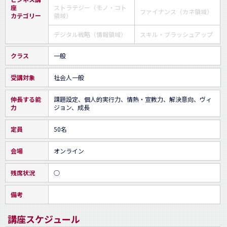
座
ストラテジー（モノ・コト
ファイナンス（カネ領域）
カテゴリー
領域）
デジタル戦略（情報領域）
スキル・ブラッシュアップ
クラス
一般
受講対象
社会人一般
伸長する能
課題設定、個人的実行力、情熱・宣教力、解決意向、ヴィ
力
ジョン、成長
定員
50名
会場
オンライン
残席状況
○
備考
講座スケジュール