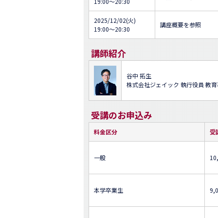
19:00～20:30
2025/12/02(火)
講座概要を参照
19:00～20:30
講師紹介
谷中 拓生
株式会社ジェイック 執行役員 教
受講のお申込み
料金区分
受
一般
10
本学卒業生
9,