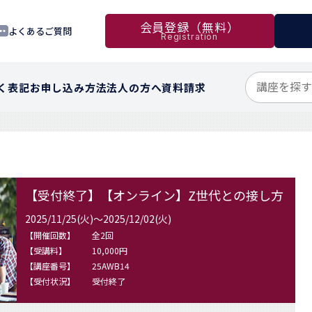
会員登録（無料）
よくあるご質問
Registration
く表記
お申し込み方法
法人の方へ
資料請求
【受付終了】【オンライン】Z世代との接し方
2025/11/25(火)～2025/12/02(火)
【開催回数】
全2回
【受講料】
10,000円
【講座番号】
25AWB14
【受付状況】
受付終了