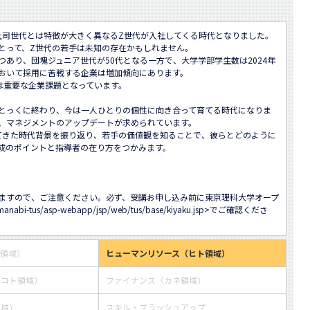
、上司世代とは特徴が大きく異なるZ世代が入社してくる時代となりました。
とって、Z世代の若手は未知の存在かもしれません。

あり、団塊ジュニア世代が50代となる一方で、大学学部学生数は2024年
おいて採用に苦戦する企業は増加傾向にあります。

重要な企業課題となっています。

とっくに終わり、今は一人ひとりの個性に向き合って育てる時代になりま
、マネジメントのアップデートが求められています。

てきた時代背景を振り返り、若手の価値観を知ることで、彼らとどのように
成のポイントと指導者の在り方をつかみます。

ますので、ご注意ください。必ず、受講お申し込み前に東京理科大学オープ
/manabi-tus/asp-webapp/jsp/web/tus/base/kiyaku.jsp
>でご確認くださ
ス領域）
ヒューマンリソース（ヒト領域）
・コト領域）
ファイナンス（カネ領域）
領域）
スキル・ブラッシュアップ