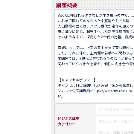
講座概要
VUCAと呼ばれるタフなビジネス環境の中で
これまで関わりのなかった中堅層やミドル層に
人口動態の面では、バブル世代が定年を迎えつつ
度に減少に転じ、超売手化した新卒採用市場に
そのような中で、採用したZ世代の定着、育成は
育成においては、上司の背中を見て育つ時代は
した。それに伴い、上司側の若手への関わり方
本講座では、Z世代と言われる今の若手が育っ
関わっていくべきかを考え、個性に向き合う育
【キャンセルポリシー】

キャンセル料は受講申し込み完了後から発生し
ンカレッジ受講規約<
https://web.my-class.jp
い。
マネジメント（ベー
ビジネス講座
ストラテジー（モノ
カテゴリー
デジタル戦略（情報