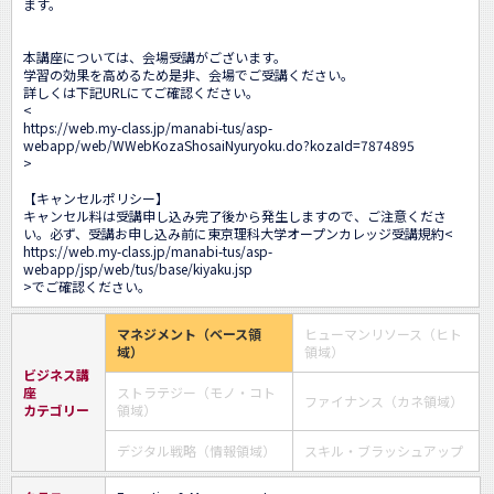
ます。

本講座については、会場受講がございます。

学習の効果を高めるため是非、会場でご受講ください。

詳しくは下記URLにてご確認ください。

<
https://web.my-class.jp/manabi-tus/asp-
webapp/web/WWebKozaShosaiNyuryoku.do?kozaId=7874895
>

【キャンセルポリシー】

キャンセル料は受講申し込み完了後から発生しますので、ご注意くださ
い。必ず、受講お申し込み前に東京理科大学オープンカレッジ受講規約<
https://web.my-class.jp/manabi-tus/asp-
webapp/jsp/web/tus/base/kiyaku.jsp
>でご確認ください。
マネジメント（ベース領
ヒューマンリソース（ヒト
域）
領域）
ビジネス講
座
ストラテジー（モノ・コト
ファイナンス（カネ領域）
カテゴリー
領域）
デジタル戦略（情報領域）
スキル・ブラッシュアップ