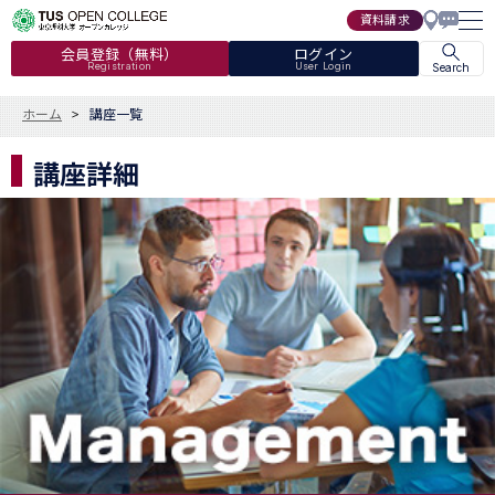
資料請求
会員登録（無料）
ログイン
Registration
User Login
Search
ホーム
講座一覧
講座詳細