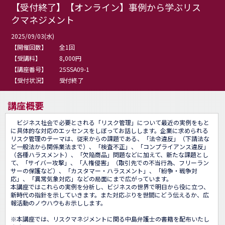
【受付終了】【オンライン】事例から学ぶリス
クマネジメント
2025/09/03(水)
【開催回数】
全1回
【受講料】
8,000円
【講座番号】
25SSA09-1
【受付状況】
受付終了
講座概要
　ビジネス社会で必要とされる「リスク管理」について最近の実例をもと
に具体的な対応のエッセンスをしぼってお話しします。企業に求められる
リスク管理のテーマは、従来からの課題である、「法令違反」（下請法な
ど一般法から関係業法まで）、「検査不正」、「コンプライアンス違反」
（各種ハラスメント）、「欠陥商品」問題などに加えて、新たな課題とし
て、「サイバー攻撃」、「人権侵害」（取引先での不当行為、フリーラン
サーの保護など）、「カスタマー・ハラスメント」、「紛争・戦争対
応」、「異常気象対応」などの局面にまで広がっています。

本講座ではこれらの実例を分析し、ビジネスの世界で明日から役に立つ、
新時代の指針を示していきます。また対応ぶりを世間にどう伝えるか、広
報活動のノウハウもお示しします。

※本講座では、リスクマネジメントに関る中島弁護士の書籍を配布いたし