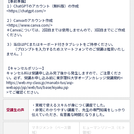
【事前準備】

１）ChatGPTのアカウント（無料版）の作成

<
https://chatgpt.com/
>

２）Canvaのアカウント作成

<
https://www.canva.com/
>

＊Canvaについては、2回目までは使用しませんので、3回目までにご作成
ください。

３）当日はPCまたはキーボード付きタブレットをご持参ください。

　　（プロンプトを入力するためスマートフォンでのご受講は推奨いたし
ません。）

【キャンセルポリシー】

キャンセル料は受講申し込み完了後から発生しますので、ご注意くださ
い。必ず、受講お申し込み前に東京理科大学オープンカレッジ受講規約<
https://web.my-class.jp/manabi-tus/asp-
webapp/jsp/web/tus/base/kiyaku.jsp
>でご確認ください。
・実戦で使えるスキルが身につく講座でした。

受講生の声
・非常にわかりやすい講義で、先生の専門知識をしっかり
伝えていただき、有意義な時間となりました。
マネジメント（ベース領
ヒューマンリソース（ヒト
域）
領域）