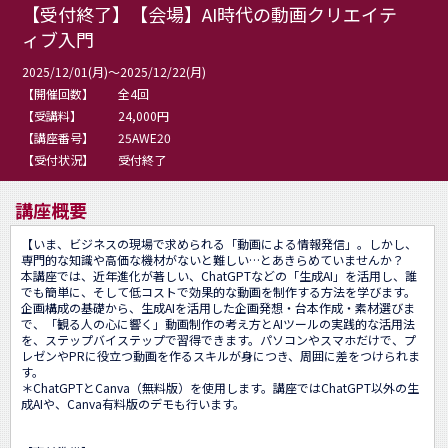
【受付終了】【会場】AI時代の動画クリエイテ
ィブ入門
2025/12/01(月)～2025/12/22(月)
【開催回数】
全4回
【受講料】
24,000円
【講座番号】
25AWE20
【受付状況】
受付終了
講座概要
【いま、ビジネスの現場で求められる「動画による情報発信」。しかし、
専門的な知識や高価な機材がないと難しい…とあきらめていませんか？

本講座では、近年進化が著しい、ChatGPTなどの「生成AI」を活用し、誰
でも簡単に、そして低コストで効果的な動画を制作する方法を学びます。
企画構成の基礎から、生成AIを活用した企画発想・台本作成・素材選びま
で、「観る人の心に響く」動画制作の考え方とAIツールの実践的な活用法
を、ステップバイステップで習得できます。パソコンやスマホだけで、プ
レゼンやPRに役立つ動画を作るスキルが身につき、周囲に差をつけられま
す。

＊ChatGPTとCanva（無料版）を使用します。講座ではChatGPT以外の生
成AIや、Canva有料版のデモも行います。
