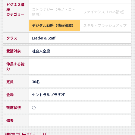
ビジネス講
座
ストラテジー（モノ・コト
ファイナンス（カネ領域）
カテゴリー
領域）
デジタル戦略（情報領域）
スキル・ブラッシュアップ
クラス
Leader & Staff
受講対象
社会人全般
伸長する能
力
定員
30名
会場
セントラルプラザ2F
残席状況
○
備考