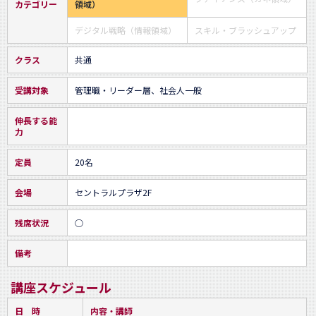
カテゴリー
領域）
デジタル戦略（情報領域）
スキル・ブラッシュアップ
クラス
共通
受講対象
管理職・リーダー層、社会人一般
伸長する能
力
定員
20名
会場
セントラルプラザ2F
残席状況
○
備考
講座スケジュール
日 時
内容・講師