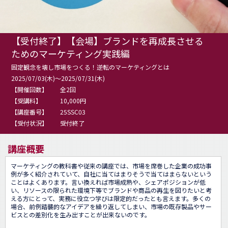
【受付終了】【会場】ブランドを再成長させる
ためのマーケティング実践編
固定観念を壊し市場をつくる！逆転のマーケティングとは
2025/07/03(木)～2025/07/31(木)
【開催回数】
全2回
【受講料】
10,000円
【講座番号】
25SSC03
【受付状況】
受付終了
講座概要
マーケティングの教科書や従来の講座では、市場を席巻した企業の成功事
例が多く紹介されていて、自社に当てはまりそうで当てはまらないという
ことはよくあります。言い換えれば市場成熟や、シェアポジションが低
い、リソースの限られた環境下等でブランドや商品の再生を図りたいと考
える方にとって、実務に役立つ学びは限定的だったとも言えます。多くの
場合、前例踏襲的なアイデアを繰り返してしまい、市場の既存製品やサー
ビスとの差別化を生み出すことが出来ないのです。
