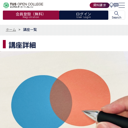
資料請求
会員登録（無料）
ログイン
Registration
User Login
Search
ホーム
講座一覧
講座詳細