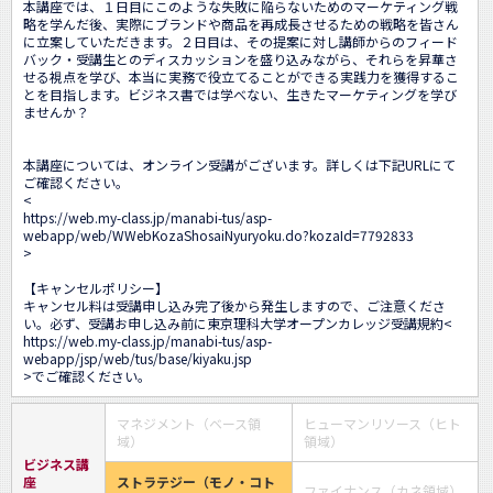
本講座では、１日目にこのような失敗に陥らないためのマーケティング戦
略を学んだ後、実際にブランドや商品を再成長させるための戦略を皆さん
に立案していただきます。２日目は、その提案に対し講師からのフィード
バック・受講生とのディスカッションを盛り込みながら、それらを昇華さ
せる視点を学び、本当に実務で役立てることができる実践力を獲得するこ
とを目指します。ビジネス書では学べない、生きたマーケティングを学び
ませんか？

本講座については、オンライン受講がございます。詳しくは下記URLにて
ご確認ください。

<
https://web.my-class.jp/manabi-tus/asp-
webapp/web/WWebKozaShosaiNyuryoku.do?kozaId=7792833
>

【キャンセルポリシー】 

キャンセル料は受講申し込み完了後から発生しますので、ご注意くださ
い。必ず、受講お申し込み前に東京理科大学オープンカレッジ受講規約<
https://web.my-class.jp/manabi-tus/asp-
webapp/jsp/web/tus/base/kiyaku.jsp
>でご確認ください。
マネジメント（ベース領
ヒューマンリソース（ヒト
域）
領域）
ビジネス講
座
ストラテジー（モノ・コト
ファイナンス（カネ領域）