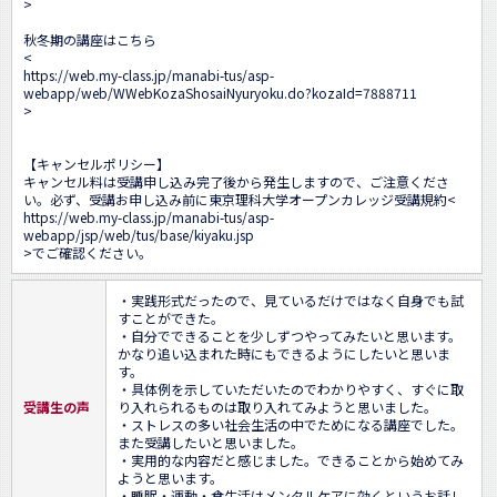
>

秋冬期の講座はこちら

<
https://web.my-class.jp/manabi-tus/asp-
webapp/web/WWebKozaShosaiNyuryoku.do?kozaId=7888711
>

【キャンセルポリシー】

キャンセル料は受講申し込み完了後から発生しますので、ご注意くださ
い。必ず、受講お申し込み前に東京理科大学オープンカレッジ受講規約<
https://web.my-class.jp/manabi-tus/asp-
webapp/jsp/web/tus/base/kiyaku.jsp
>でご確認ください。
・実践形式だったので、見ているだけではなく自身でも試
すことができた。

・自分でできることを少しずつやってみたいと思います。
かなり追い込まれた時にもできるようにしたいと思いま
す。

・具体例を示していただいたのでわかりやすく、すぐに取
受講生の声
り入れられるものは取り入れてみようと思いました。

・ストレスの多い社会生活の中でためになる講座でした。
また受講したいと思いました。

・実用的な内容だと感じました。できることから始めてみ
ようと思います。

・睡眠・運動・食生活はメンタルケアに効くというお話し