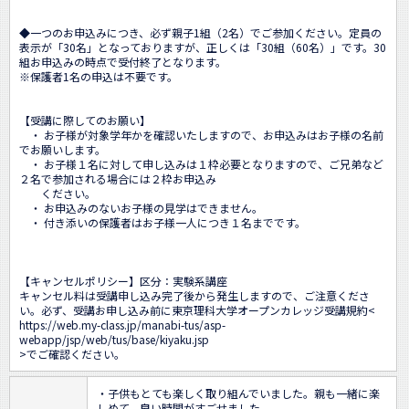
◆一つのお申込みにつき、必ず親子1組（2名）でご参加ください。定員の
表示が「30名」となっておりますが、正しくは「30組（60名）」です。30
組お申込みの時点で受付終了となります。

※保護者1名の申込は不要です。

【受講に際してのお願い】

　・ お子様が対象学年かを確認いたしますので、お申込みはお子様の名前
でお願いします。

　・ お子様１名に対して申し込みは１枠必要となりますので、ご兄弟など
２名で参加される場合には２枠お申込み

　　ください。

　・ お申込みのないお子様の見学はできません。 

　・ 付き添いの保護者はお子様一人につき１名までです。

【キャンセルポリシー】区分：実験系講座

キャンセル料は受講申し込み完了後から発生しますので、ご注意くださ
い。必ず、受講お申し込み前に東京理科大学オープンカレッジ受講規約<
https://web.my-class.jp/manabi-tus/asp-
webapp/jsp/web/tus/base/kiyaku.jsp
>でご確認ください。
・子供もとても楽しく取り組んでいました。親も一緒に楽
しめて、良い時間がすごせました。
