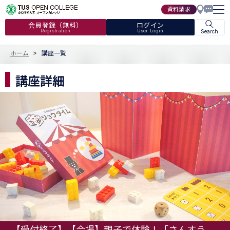
資料請求
会員登録（無料）
ログイン
Registration
User Login
Search
ホーム
講座一覧
講座詳細
【受付終了】【会場】親子で体験！「さんすう