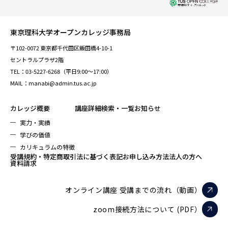
東京理科大学オープンカレッジ事務局
〒102-0072 東京都千代田区飯田橋4-10-1
セントラルプラザ2階
TEL：03-5227-6268（平日9:00～17:00）
MAIL：manabi@admin.tus.ac.jp
カレッジ概要
講座詳細検索・一覧
お知らせ
実力・実績
学びの価値
カリキュラムの特徴
受講規約・特定商取引法に基づく表記
お申し込み方法
法人の方へ
資料請求
オンライン講座 受講までの流れ（動画）
zoom接続方法について (PDF）