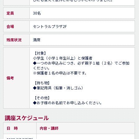
定員
30名
会場
セントラルプラザ2F
残席状況
満席
【対象】 

小学生（小学１年生以上）と保護者 

◆一つのお申込みにつき、必ず親子１組（２名）でご参加
ください。 

※保護者１名の申込は不要です。

備考
【持ち物】

◆筆記用具（鉛筆・消しゴム）

【その他】

◆お子様のお名前でお申し込みください。
講座スケジュール
日 時
内容・講師