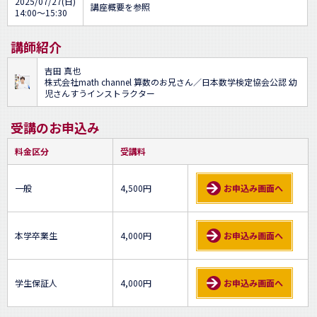
2025/07/27(日)
講座概要を参照
14:00～15:30
講師紹介
吉田 真也
株式会社math channel 算数のお兄さん／日本数学検定協会公認 幼
児さんすうインストラクター
受講のお申込み
料金区分
受講料
一般
4,500円
お申込み画面へ
本学卒業生
4,000円
お申込み画面へ
学生保証人
4,000円
お申込み画面へ