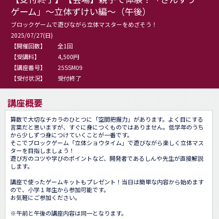
ゲーム」～立体ずけい編～（午後）
ブロックゲームで遊びながら立体マスターをめざそう！
2025/07/27(日)
【開催回数】
全1回
【受講料】
4,500円
【講座番号】
25SSM09
【受付状況】
受付終了
講座概要
算数で大切なチカラのひとつに「空間把握力」があります。よく目にする
言葉だと思いますが、すぐに身につくものではありません。低学年のうち
から少しずつ身につけていくことが一番です。

そこでブロックゲーム「立体ショウタイム」で遊びながら楽しく立体マス
ターを目指しましょう！

遊び方のコツや学びのポイントなど、開発者であるしんや先生が直接解説
します。

講座で使ったゲームキットもプレゼント！当日は簡単な内容から始めます
ので、小学１年生から参加可能です。

お気軽にご参加ください。

※午前と午後の講座内容は同一となります。
