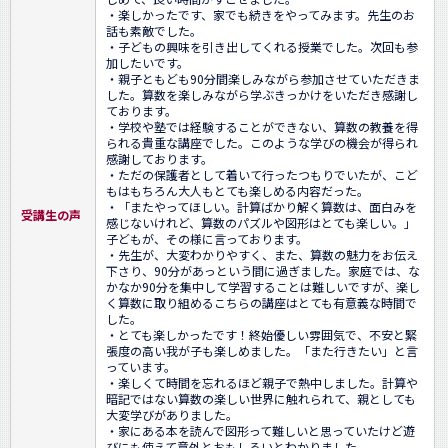
・楽しかったです、家でも続きをやってみます。先生のお
話も素敵でした。

・子どもの興味を引き出してくれる授業でした。次回も参
加したいです。

・親子ともども90分間楽しみながら参加させていただきま
した。算数を楽しみながら学ぶきっかけをいただき感謝し
ております。

・学校や塾では経験することができない、算数の教養を得
られる貴重な講座でした。このような学びの機会が得られ
感謝しております。

・ただの保護者として着いて行ったつもりでいたが、こど
もはもちろん大人もとても楽しめる内容だった。

・「またやってほしい。計算ばかり解く算数は、面白みを
受講生の声
感じないけれど、算数のパズルや図形はとても楽しい。」
子どもが、その様に言っております。

・先生が、大変わかりやすく、また、算数の魅力をお伝え
下さり、90分があっという間に過ぎました。家庭では、な
かなか90分を集中して学習することは難しいですが、楽し
く算数に取り組めるこちらの講座はとても有意義な時間で
した。

・とても楽しかったです！終始優しい雰囲気で、不安と緊
張度の高い我が子も楽しめました。「また行きたい」と言
っています。 

・楽しくて時間を忘れるほど親子で熱中しました。計算や
暗記ではない算数の楽しい世界に触れられて、親としても
大変学びがありました。

・家にある本を読んで図形って難しいと思っていたけど遊
びにも使えて意外とおもしろいとわかりました。