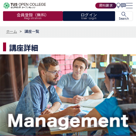
資料請求
会員登録（無料）
ログイン
Registration
User Login
Search
ホーム
講座一覧
講座詳細