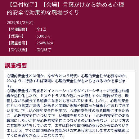
【受付終了】【会場】言葉がけから始める心理
的安全で効果的な職場づくり
2026/01/27(火)
【開催回数】
全1回
【受講料】
5,000円
【講座番号】
25AWA24
【受付状況】
受付終了
講座概要
心理的安全性とは何か、なぜ今という時代に心理的安全性が必要なのか、
どのように行動すれば職場に心理的安全性がもたらされるのかを学びま
す。

心理的安全性が高まるとイノベーションやダイバーシティーが促進され組
織が活性化したり、ミスやトラブルが起こった際もすぐに報告ができ、改
善しながら成長する組織になるとも言われています。しかし、心理的安全
性という言葉が浸透し始めると同時に誤解や間違った解釈も生まれてきて
います。正しい心理的安全性を学び、心理的安全性のある職場にするため
に「心理的安全性について正しい知識を知りたい」「心理的安全性のある
職場にしたいが何が心理的安全性につながるのかわからない」という方の
ご参加をお待ちしています。まずは自分で取り組めるものから始めていき
ましょう。すぐに取り組める言葉がけの方法もお伝えしますので受講後は
すぐに実践できるようになります。
