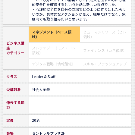
的安全性を確保するというお話は新しい視点でした。

・心理的安全性を自分の立場でどのように作り出したらよ
いのか、具体的なアクションが見え、職場だけでなく、家
庭内でも取り組みたいと思います。
マネジメント（ベース領
ヒューマンリソース（ヒト
域）
領域）
ビジネス講
座
ストラテジー（モノ・コト
ファイナンス（カネ領域）
カテゴリー
領域）
デジタル戦略（情報領域）
スキル・ブラッシュアップ
クラス
Leader & Staff
受講対象
社会人全般
伸長する能
力
定員
20名
会場
セントラルプラザ2F