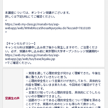
本講座については、オンライン受講がございます。

詳しくは下記URLにてご確認ください。

<
https://web.my-class.jp/manabi-tus/asp-
webapp/web/WWebKozaShosaiNyuryoku.do?kozaId=7810189
>

【キャンセルポリシー】 

キャンセル料は受講申し込み完了後から発生しますので、ご注意くださ
い。必ず、受講お申し込み前に東京理科大学オープンカレッジ受講規約<
https://web.my-class.jp/manabi-tus/asp-
webapp/jsp/web/tus/base/kiyaku.jsp
>でご確認ください。
・実践を通して心理的安全が何かよく理解できた。今後仕
事に取り入れていきたいと思う。

・心理的安全性という言葉だけが先行しており、具体的な
内容を理解しないまま来たため、今回改めて確認ができて
よかったです。

・言葉だけ知っていた心理的安全性、具体的にどうしたら
いいのか理解ができました。

受講生の声
・話題のワードである心理的安全性について理解を深める
ことができ、実践のためのヒントも得られて良かった。

・とても分かりやすい講義でした。成果を出すために心理