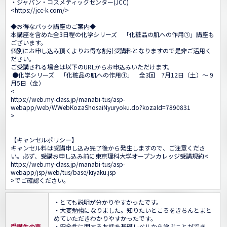
・ジャパン・コスメティックセンター(JCC)

<
https://jcc-k.com/
>

◆お得なパック講座のご案内◆

本講座を含めた全3日程の化学シリーズ　「化粧品の肌への作用①」講座も
ございます。

個別にお申し込み頂くよりお得な割引受講料となりますので是非ご活用く
ださい。

ご受講される場合は以下のURLからお申込みいただけます。

 ●化学シリーズ　「化粧品の肌への作用①」　全3回　7月12日（土）～ 9
月5日（金）

<
https://web.my-class.jp/manabi-tus/asp-
webapp/web/WWebKozaShosaiNyuryoku.do?kozaId=7890831
>

【キャンセルポリシー】

キャンセル料は受講申し込み完了後から発生しますので、ご注意くださ
い。必ず、受講お申し込み前に東京理科大学オープンカレッジ受講規約<
https://web.my-class.jp/manabi-tus/asp-
webapp/jsp/web/tus/base/kiyaku.jsp
>でご確認ください。
・とても説明が分かりやすかったです。

・大変勉強になりました。知りたいところをきちんとまと
めていただきわかりやすかったです。

受講生の声
・安全性に関するお話を基礎レベルから学ぶことができ、