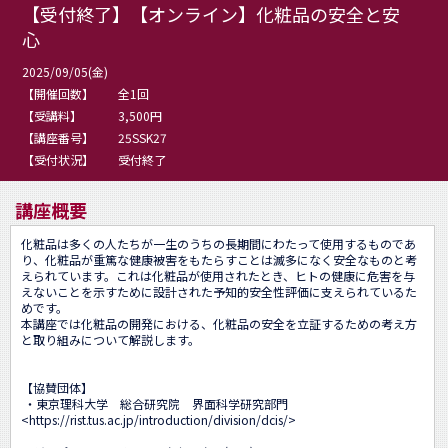
【受付終了】【オンライン】化粧品の安全と安
心
2025/09/05(金)
【開催回数】
全1回
【受講料】
3,500円
【講座番号】
25SSK27
【受付状況】
受付終了
講座概要
化粧品は多くの人たちが一生のうちの長期間にわたって使用するものであ
り、化粧品が重篤な健康被害をもたらすことは滅多になく安全なものと考
えられています。これは化粧品が使用されたとき、ヒトの健康に危害を与
えないことを示すために設計された予知的安全性評価に支えられているた
めです。

本講座では化粧品の開発における、化粧品の安全を立証するための考え方
と取り組みについて解説します。

【協賛団体】

 ・東京理科大学　総合研究院　界面科学研究部門

<
https://rist.tus.ac.jp/introduction/division/dcis/
>
