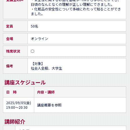
日頃のなんとなくの理解が正しい理解にできました。

・化粧品の安全性について多岐にわたって知ることができ
ました。
定員
50名
会場
オンライン
残席状況
○
【対象】

備考
社会人全般、大学生
講座スケジュール
日 時
内容・講師
2025/09/05(金)
講座概要を参照
19:00～20:30
講師紹介