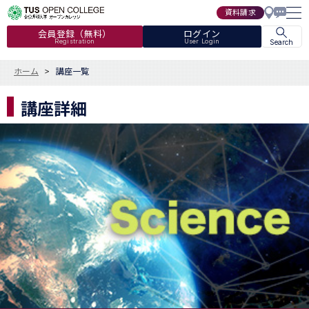
資料請求
会員登録（無料）
ログイン
Registration
User Login
Search
ホーム
講座一覧
講座詳細