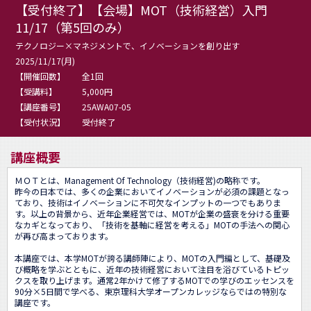
【受付終了】【会場】MOT（技術経営）入門
11/17（第5回のみ）
テクノロジー×マネジメントで、イノベーションを創り出す
2025/11/17(月)
【開催回数】
全1回
【受講料】
5,000円
【講座番号】
25AWA07-05
【受付状況】
受付終了
講座概要
ＭＯＴとは、Management Of Technology（技術経営)の略称です。

昨今の日本では、多くの企業においてイノベーションが必須の課題となっ
ており、技術はイノベーションに不可欠なインプットの一つでもありま
す。以上の背景から、近年企業経営では、MOTが企業の盛衰を分ける重要
なカギとなっており、「技術を基軸に経営を考える」MOTの手法への関心
が再び高まっております。

本講座では、本学MOTが誇る講師陣により、MOTの入門編として、基礎及
び概略を学ぶとともに、近年の技術経営において注目を浴びているトピッ
クスを取り上げます。通常2年かけて修了するMOTでの学びのエッセンスを
90分×5日間で学べる、東京理科大学オープンカレッジならではの特別な
講座です。
