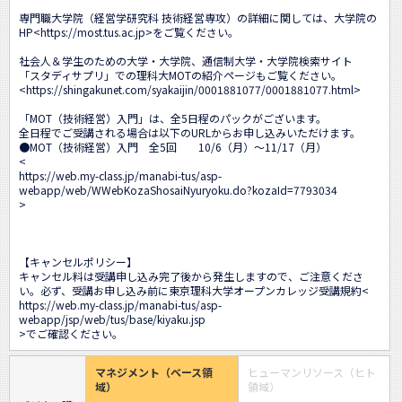
専門職大学院（経営学研究科 技術経営専攻）の詳細に関しては、大学院の
HP<
https://most.tus.ac.jp
>をご覧ください。

社会人＆学生のための大学・大学院、通信制大学・大学院検索サイト

「スタディサプリ」での理科大MOTの紹介ページもご覧ください。

<
https://shingakunet.com/syakaijin/0001881077/0001881077.html
>

「MOT（技術経営）入門」は、全5日程のパックがございます。

全日程でご受講される場合は以下のURLからお申し込みいただけます。 

●MOT（技術経営）入門　全5回　　10/6（月）～11/17（月）

<
https://web.my-class.jp/manabi-tus/asp-
webapp/web/WWebKozaShosaiNyuryoku.do?kozaId=7793034
>

【キャンセルポリシー】 

キャンセル料は受講申し込み完了後から発生しますので、ご注意くださ
い。必ず、受講お申し込み前に東京理科大学オープンカレッジ受講規約<
https://web.my-class.jp/manabi-tus/asp-
webapp/jsp/web/tus/base/kiyaku.jsp
>でご確認ください。
マネジメント（ベース領
ヒューマンリソース（ヒト
域）
領域）