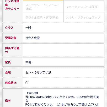
ビジネス講
座
ストラテジー（モノ・コト
ファイナンス（カネ領域）
カテゴリー
領域）
デジタル戦略（情報領域）
スキル・ブラッシュアップ
クラス
一般
受講対象
社会人全般
伸長する能
力
定員
20名
会場
セントラルプラザ2F
残席状況
○
【持ち物】

当日はZOOMに接続していただくため、ZOOMが利用可能
備考
な

PCをご持参ください。（会場にWi-Fiのご用意はございま