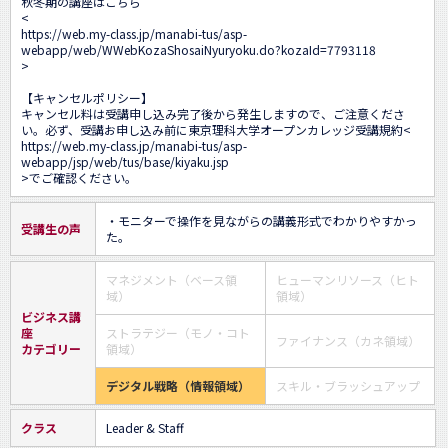
秋冬期の講座はこちら

<
https://web.my-class.jp/manabi-tus/asp-
webapp/web/WWebKozaShosaiNyuryoku.do?kozaId=7793118
>

【キャンセルポリシー】

キャンセル料は受講申し込み完了後から発生しますので、ご注意くださ
い。必ず、受講お申し込み前に東京理科大学オープンカレッジ受講規約<
https://web.my-class.jp/manabi-tus/asp-
webapp/jsp/web/tus/base/kiyaku.jsp
>でご確認ください。
・モニターで操作を見ながらの講義形式でわかりやすかっ
受講生の声
た。
マネジメント（ベース領
ヒューマンリソース（ヒト
域）
領域）
ビジネス講
座
ストラテジー（モノ・コト
ファイナンス（カネ領域）
カテゴリー
領域）
デジタル戦略（情報領域）
スキル・ブラッシュアップ
クラス
Leader & Staff