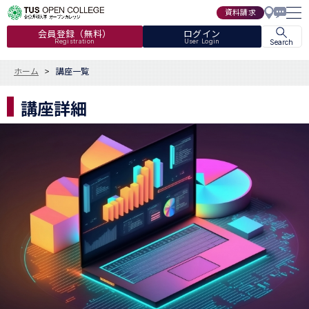
資料請求
会員登録（無料）
ログイン
Registration
User Login
Search
ホーム
講座一覧
講座詳細