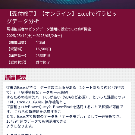
【受付終了】【オンライン】Excelで行うビッ
グデータ分析
現場担当者のビッグデータ活用に役立つExcel新機能
2025/05/10(土)～2025/05/24(土)
【開催回数】
全3回
【受講料】
16,500円
【講座番号】
25SSE15
【受付状況】
受付終了
講座概要
従来のExcelが持つ「データ数に上限がある（1シートあたり約104万行ま
で）」「多種多様なデータを一元集約

するための技術的ハードルが高い（VBAなど必須）」といった課題につい
ては、Excel2013以降に標準機能とし

て搭載されたPowerQueryと PowerPivotを活用することで解消が可能で
す。 これらの新機能を活用するこ

とで、Excel内で複数のデータを「データモデル」として一元管理でき、
104万行超のデータでも利活用できる

ようになります。
