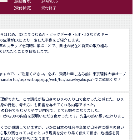
【講座番号】
24AWE06
【受付状況】
受付終了
はじめ、DXにまつわるAI・ビッグデータ・IoT・5Gなどのキー

生活がDXにより一変した事例をご紹介します。

革のステップを同時に学ぶことで、自社の現在と将来の取り組み

ていただくことを目指します。

ますので、ご注意ください。必ず、受講お申し込み前に東京理科大学オープ
/manabi-tus/asp-webapp/jsp/web/tus/base/kiyaku.jsp
>でご確認くださ
を理解できた。この講義が私自身のＤＸの入り口で良かったと感じた。ＤＸ
身の行動、考え方にも影響を与えてくれる内容であった。

者の自分でもわかりやすい内容で、とても勉強になりました。

ロからDXの内容を説明いただき良かったです。先生の熱い想い伝わりまし
いくつか受講していますが、いかに日本の社会や企業が自分達に都合の良い
から取り残されているかという現実を分かり易く伝えて頂き、危機感を覚
ればという気持ちになります。
