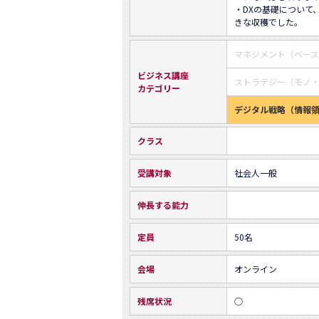
・DXの基礎について
きな収穫でした。
マネジメント（ベー
ビジネス講座
ストラテジー（モノ
カテゴリー
デジタル戦略（情報
クラス
受講対象
社会人一般
伸長する能力
定員
50名
会場
オンライン
残席状況
○