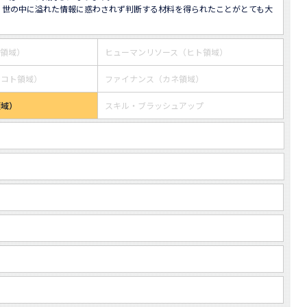
、世の中に溢れた情報に惑わされず判断する材料を得られたことがとても大
ス領域）
ヒューマンリソース（ヒト領域）
・コト領域）
ファイナンス（カネ領域）
領域）
スキル・ブラッシュアップ