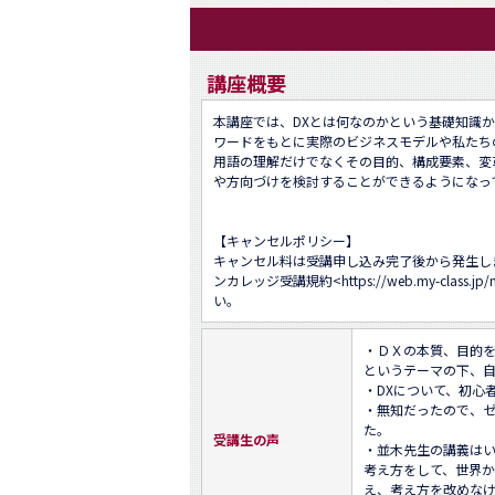
講座概要
本講座では、DXとは何なのかという基礎知識から
ワードをもとに実際のビジネスモデルや私たちの
用語の理解だけでなくその目的、構成要素、変
や方向づけを検討することができるようになっ
【キャンセルポリシー】

キャンセル料は受講申し込み完了後から発生し
ンカレッジ受講規約<
https://web.my-class.jp
い。
・ＤＸの本質、目的
というテーマの下、自
・DXについて、初心
・無知だったので、ゼ
た。

受講生の声
・並木先生の講義は
考え方をして、世界
え、考え方を改めなけ