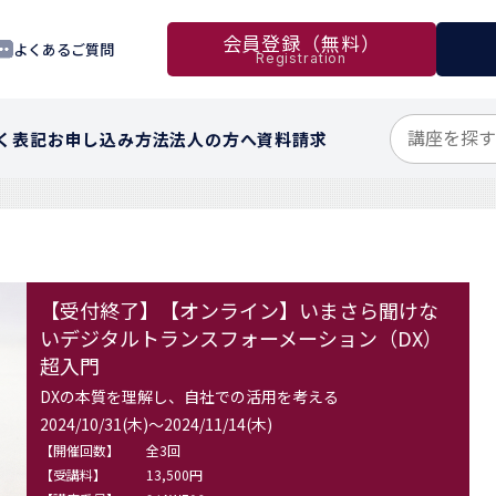
会員登録（無料）
よくあるご質問
Registration
く表記
お申し込み方法
法人の方へ
資料請求
【受付終了】【オンライン】いまさら聞けな
いデジタルトランスフォーメーション（DX）
超入門
DXの本質を理解し、自社での活用を考える
2024/10/31(木)～2024/11/14(木)
【開催回数】
全3回
【受講料】
13,500円