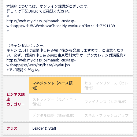
本講座については、オンライン受講がございます。

詳しくは下記URLにてご確認ください。

<
https://web.my-class.jp/manabi-tus/asp-
webapp/web/WWebKozaShosaiNyuryoku.do?kozaId=7291139
>

【キャンセルポリシー】 

キャンセル料は受講申し込み完了後から発生しますので、ご注意くださ
い。必ず、受講お申し込み前に東京理科大学オープンカレッジ受講規約<
https://web.my-class.jp/manabi-tus/asp-
webapp/jsp/web/tus/base/kiyaku.jsp
>でご確認ください。
マネジメント（ベース領
ヒューマンリソース（ヒト
域）
領域）
ビジネス講
座
ストラテジー（モノ・コト
ファイナンス（カネ領域）
カテゴリー
領域）
デジタル戦略（情報領域）
スキル・ブラッシュアップ
クラス
Leader & Staff