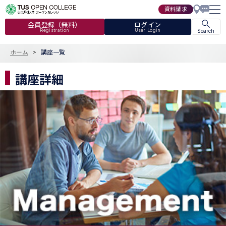
資料請求
会員登録（無料）
ログイン
Registration
User Login
Search
ホーム
講座一覧
講座詳細