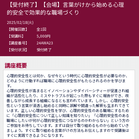
【受付終了】【会場】言葉がけから始める心理
的安全で効果的な職場づくり
2025/02/18(火)
【開催回数】
全1回
【受講料】
5,000円
【講座番号】
24AWA23
【受付状況】
受付終了
講座概要
心理的安全性とは何か、なぜ今という時代に心理的安全性が必要なのか、
どのように行動すれば職場に心理的安全性がもたらされるのかを学びま
す。

心理的安全性が高まるとイノベーションやダイバーシティーが促進され組
織が活性化したり、ミスやトラブルが起こった際もすぐに報告ができ、改
善しながら成長する組織になるとも言われています。しかし、心理的安全
性という言葉が浸透し始めると同時に誤解や間違った解釈も生まれてきて
います。正しい心理的安全性を学び、心理的安全性のある職場にするため
に「心理的安全性について正しい知識を知りたい」「心理的安全性のある
職場にしたいが何が心理的安全性につながるのかわからない」という方の
ご参加をお待ちしています。まずは自分で取り組めるものから始めていき
ましょう。すぐに取り組める言葉がけの方法もお伝えしますので受講後は
すぐに実践できるようになります。
