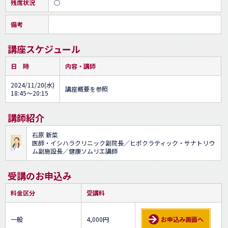
残席状況
○
備考
講座スケジュール
日 時
内容・講師
2024/11/20(水)
講座概要を参照
18:45～20:15
講師紹介
石原 新菜
医師・イシハラクリニック副院長／ヒポクラティック・サナトリウ
ム副施設長／健康ソムリエ講師
受講のお申込み
料金区分
受講料
一般
4,000円
お申込み画面へ