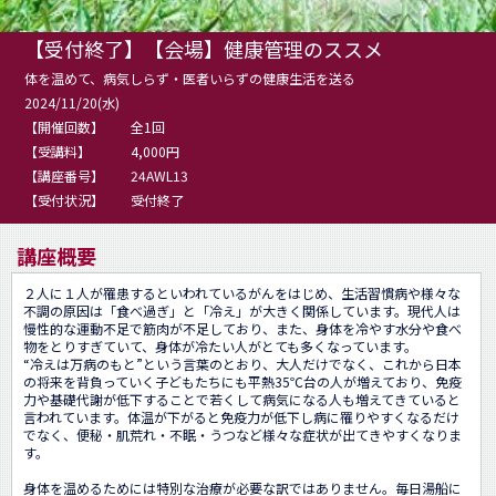
【受付終了】【会場】健康管理のススメ
体を温めて、病気しらず・医者いらずの健康生活を送る
2024/11/20(水)
【開催回数】
全1回
【受講料】
4,000円
【講座番号】
24AWL13
【受付状況】
受付終了
講座概要
２人に１人が罹患するといわれているがんをはじめ、生活習慣病や様々な
不調の原因は「食べ過ぎ」と「冷え」が大きく関係しています。現代人は
慢性的な運動不足で筋肉が不足しており、また、身体を冷やす水分や食べ
物をとりすぎていて、身体が冷たい人がとても多くなっています。

“冷えは万病のもと”という言葉のとおり、大人だけでなく、これから日本
の将来を背負っていく子どもたちにも平熱35℃台の人が増えており、免疫
力や基礎代謝が低下することで若くして病気になる人も増えてきていると
言われています。体温が下がると免疫力が低下し病に罹りやすくなるだけ
でなく、便秘・肌荒れ・不眠・うつなど様々な症状が出てきやすくなりま
す。

身体を温めるためには特別な治療が必要な訳ではありません。毎日湯船に