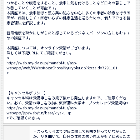
つかることや腹巻をすること、食事に気を付けることなど日々の暮らしで
改善していくことが可能です。

本講座では、食事指導と漢方薬の処方を中心に多くの患者の診療を行う医
師が、病気しらず・医者いらずの健康生活を送るための、個人でできる健
康管理法を解説します。

普段健康を疎かにしがちだと感じているビジネスパーソンの方にもおすす
めの講座です。

本講座については、オンライン受講がございます。

詳しくは下記URLにてご確認ください。

<
https://web.my-class.jp/manabi-tus/asp-
webapp/web/WWebKozaShosaiNyuryoku.do?kozaId=7291101
>

【キャンセルポリシー】

キャンセル料は受講申し込み完了後から発生しますので、ご注意くださ
い。必ず、受講お申し込み前に東京理科大学オープンカレッジ受講規約<
https://web.my-class.jp/manabi-tus/asp-
webapp/jsp/web/tus/base/kiyaku.jsp
>でご確認ください。
・まったく今まで健康に関して興味を持っていなかった
が、話を聞いて、自分の体調の悪い原因かも？と思ったの