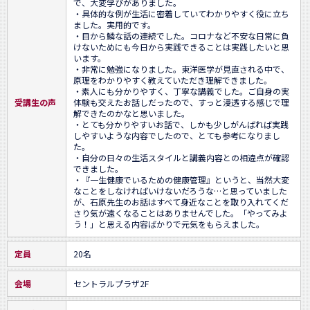
で、大変学びがありました。

・具体的な例が生活に密着していてわかりやすく役に立ち
ました。実用的です。

・目から鱗な話の連続でした。コロナなど不安な日常に負
けないためにも今日から実践できることは実践したいと思
います。

・非常に勉強になりました。東洋医学が見直される中で、
原理をわかりやすく教えていただき理解できました。

・素人にも分かりやすく、丁寧な講義でした。ご自身の実
受講生の声
体験も交えたお話しだったので、すっと浸透する感じで理
解できたのかなと思いました。

・とても分かりやすいお話で、しかも少しがんばれば実践
しやすいような内容でしたので、とても参考になりまし
た。

・自分の日々の生活スタイルと講義内容との相違点が確認
できました。

・『一生健康でいるための健康管理』というと、当然大変
なことをしなければいけないだろうな…と思っていました
が、石原先生のお話はすべて身近なことを取り入れてくだ
さり気が遠くなることはありませんでした。「やってみよ
う！」と思える内容ばかりで元気をもらえました。
定員
20名
会場
セントラルプラザ2F