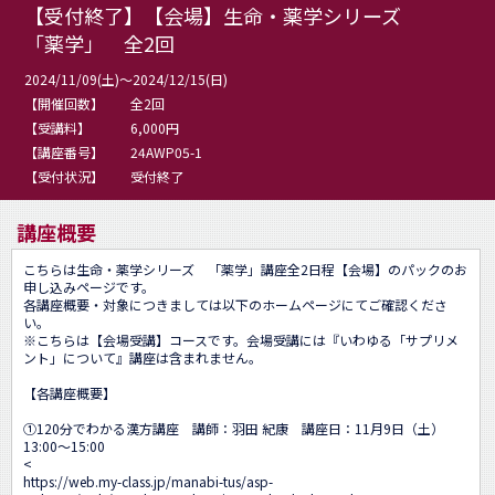
【受付終了】【会場】生命・薬学シリーズ
「薬学」 全2回
2024/11/09(土)～2024/12/15(日)
【開催回数】
全2回
【受講料】
6,000円
【講座番号】
24AWP05-1
【受付状況】
受付終了
講座概要
こちらは生命・薬学シリーズ　「薬学」講座全2日程【会場】のパックのお
申し込みページです。

各講座概要・対象につきましては以下のホームページにてご確認くださ
い。

※こちらは【会場受講】コースです。会場受講には『いわゆる「サプリメ
ント」について』講座は含まれません。

【各講座概要】

①120分でわかる漢方講座　講師：羽田 紀康　講座日：11月9日（土）
13:00～15:00

<
https://web.my-class.jp/manabi-tus/asp-