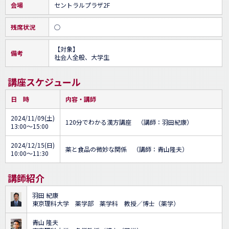
会場
セントラルプラザ2F
残席状況
○
【対象】

備考
社会人全般、大学生
講座スケジュール
日 時
内容・講師
2024/11/09(土)
120分でわかる漢方講座 （講師：羽田紀康）
13:00～15:00
2024/12/15(日)
薬と食品の微妙な関係 （講師：青山隆夫）
10:00～11:30
講師紹介
羽田 紀康
東京理科大学 薬学部 薬学科 教授／博士（薬学）
青山 隆夫