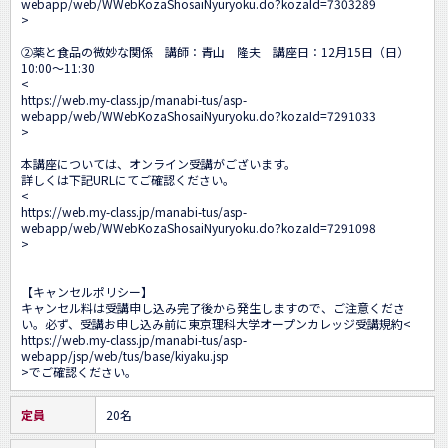
webapp/web/WWebKozaShosaiNyuryoku.do?kozaId=7303289
>

②薬と食品の微妙な関係　講師：青山　隆夫　講座日：12月15日（日）
10:00～11:30

<
https://web.my-class.jp/manabi-tus/asp-
webapp/web/WWebKozaShosaiNyuryoku.do?kozaId=7291033
>

本講座については、オンライン受講がございます。

詳しくは下記URLにてご確認ください。

<
https://web.my-class.jp/manabi-tus/asp-
webapp/web/WWebKozaShosaiNyuryoku.do?kozaId=7291098
>

【キャンセルポリシー】

キャンセル料は受講申し込み完了後から発生しますので、ご注意くださ
い。必ず、受講お申し込み前に東京理科大学オープンカレッジ受講規約<
https://web.my-class.jp/manabi-tus/asp-
webapp/jsp/web/tus/base/kiyaku.jsp
>でご確認ください。
定員
20名