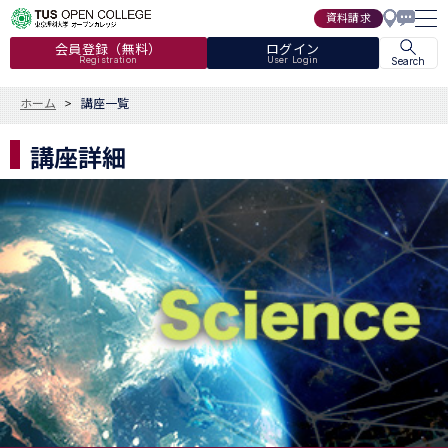
資料請求
会員登録（無料）
ログイン
Registration
User Login
Search
ホーム
講座一覧
講座詳細