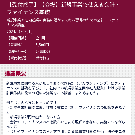
【受付終了】【会場】新規事業で使える会計・
ファイナンス基礎
新規事業や社内起業の実務に活かすスキル習得のための会計・ファイ
ナンス講座
2024/06/08(土)
【開催回数】
全1回
【受講料】
5,500円
【講座番号】
24SSD07
【受付状況】
受付終了
講座概要
新規事業に関わる人が知っておくべき会計（アカウンティング）とファイ
ナンスの基礎を学びます。社内での新規事業企画や社内起業における事業
計画作成に役立つ幅広い知識を、本講義にまとめました。

例えばこんな方におすすめです。

・新規事業計画の立案、作成に役立つ会計、ファイナンスの知識を得たい
方

・新規事業部門の担当になった方

・会計やファイナンスの本を読んでもよく理解できない、実務につながら
ない方

・会計やファイナンスの考え方を用いた新規事業計画の評価手法やモニタ