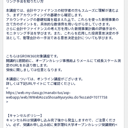
リング手法を知りたい方

本講座では、会計やファイナンスの初学者の方もスムーズに理解が進むよ
う、まずアカウンティングの基礎から確認します。

アカウンティングの基礎知識を踏まえた上で、これらを使った新規事業の
立て方のポイントを、具体的な数値例を用いながら示していきます。

さらに会計やファイナンスの考え方を用いた新規事業計画の評価手法や、
モニタリング手法を学びます。また、これらを応用した投資意思決定の手
法として、管理会計の一手法である意思決定会計についても学びます。

こちらはGROW360対象講座です。

開講約1週間前に、オープンカレッジ事務局よりメールにて成長スケール測
定のURLをお送り致します。

受検に関しましては任意となります。

本講座については、オンライン講座がございます。

詳しくは下記URLサイトにてご確認ください。

<
https://web.my-class.jp/manabi-tus/asp-
webapp/web/WWebKozaShosaiNyuryoku.do?kozaId=7077758
>

【キャンセルポリシー】

キャンセル料は受講申し込み完了後から発生しますので、ご注意くださ
い。必ず、受講お申し込み前に東京理科大学オープンカレッジ受講規約<