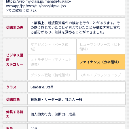
https://web.my-class.jp/manabi-tus/asp-
webapp/jsp/web/tus/base/kiyaku.jsp
>でご確認ください。
・業務上、新規投資案件の検討を行うことがあります。そ
受講生の声
の際に感じていたことや考えていたことが講義内容と重な
る部分があり、知識を深めることができました。
マネジメント（ベース領
ヒューマンリソース（ヒト
域）
領域）
ビジネス講
座
ストラテジー（モノ・コト
ファイナンス（カネ領域）
カテゴリー
領域）
デジタル戦略（情報領域）
スキル・ブラッシュアップ
クラス
Leader & Staff
受講対象
管理職・リーダー層、社会人一般
伸長する能
個人的実行力、決断力、成長
力
定員
20名