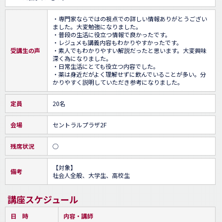
・専門家ならではの視点での詳しい情報ありがとうござい
ました。大変勉強になりました。

・普段の生活に役立つ情報で良かったです。

・レジュメも講義内容もわかりやすかったです。

受講生の声
・素人でもわかりやすい解説だったと思います。大変興味
深く為になりました。

・日常生活にとても役立つ内容でした。

・薬は身近だがよく理解せずに飲んでいることが多い。分
かりやすく説明していただき参考になりました。
定員
20名
会場
セントラルプラザ2F
残席状況
○
【対象】

備考
社会人全般、大学生、高校生
講座スケジュール
日 時
内容・講師