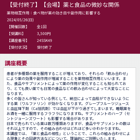
【受付終了】【会場】薬と食品の微妙な関係
薬物相互作用：食べ物が薬の効き目や副作用に影響する
2024/05/26(日)
【開催回数】
全1回
【受講料】
3,500円
【講座番号】
24SSK49
【受付状況】
受付終了
講座概要
患者が多種類の薬を服用することが増えており、それらの「飲み合わせ」
により薬の効果や副作用が増減することを薬物相互作用といいます。ま
た、食品やサプリメントによって薬の作用が変化することも知られてお
り、とても良い薬でも日常の食品などの飲み合わせによって大変なことに
なります。

多くの皆さんが知っている例として、納豆によって血栓ができないように
する薬（ワルファリン）が効かなくなります。グレープフルーツジュース
と血圧降下剤（Ca拮抗剤）では血圧が下がり過ぎてしまいます。睡眠薬を
お酒を一緒に服用するフラフラになりますね。サプリメントのハーブ（セ
ントジョーンズワート）も影響する場合があります。

日本で売られている薬は数万種類ありますが、食品やサプリメントの数は
それ以上ですので、その組み合わせはどれほど多いかわかりますね。

本講座では、「薬と食品の相性」ということで、これらの組み合わせによ
る現象とその回避方法などについて、理論的にご説明いたします。
