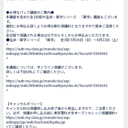
◆お得なパック講座のご案内◆

本講座を含めた全3日程の生命・薬学シリーズ　「薬学」講座もございま
す。

個別にお申込み頂くよりお得な割引受講料となりますので是非ご活用くだ
さい。

全日程で受講される場合は以下のＵＲＬからお申込みいただけます。 

●生命・薬学シリーズ　「薬学」　全3回 5月26日（日）～6月22日（土）

<
https://web.my-class.jp/manabi-tus/asp-
webapp/web/WWebKozaShosaiNyuryoku.do?kozaId=5904083
>

本講座については、オンライン受講がございます。

詳しくは下記URLにてご確認ください。

<
https://web.my-class.jp/manabi-tus/asp-
webapp/web/WWebKozaShosaiNyuryoku.do?kozaId=5904043
>

【キャンセルポリシー】

キャンセル料は受講申し込み完了後から発生しますので、ご注意くださ
い。必ず、受講お申し込み前に東京理科大学オープンカレッジ受講規約<
https://web.my-class.jp/manabi-tus/asp-
webapp/jsp/web/tus/base/kiyaku.jsp
>でご確認ください。