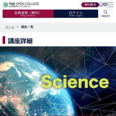
資料請求
会員登録（無料）
ログイン
Registration
User Login
Search
ホーム
講座一覧
講座詳細