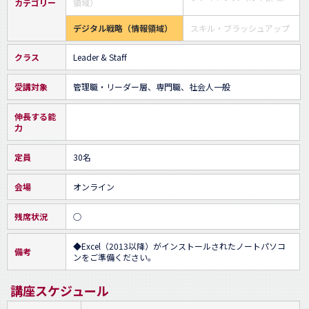
カテゴリー
領域）
デジタル戦略（情報領域）
スキル・ブラッシュアップ
クラス
Leader & Staff
受講対象
管理職・リーダー層、専門職、社会人一般
伸長する能
力
定員
30名
会場
オンライン
残席状況
○
◆Excel（2013以降）がインストールされたノートパソコ
備考
ンをご準備ください。
講座スケジュール