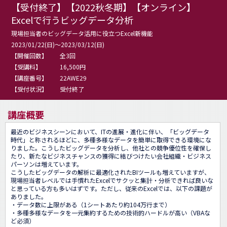
【受付終了】【2022秋冬期】【オンライン】
Excelで行うビッグデータ分析
現場担当者のビッグデータ活用に役立つExcel新機能
2023/01/22(日)～2023/03/12(日)
【開催回数】
全3回
【受講料】
16,500円
【講座番号】
22AWE29
【受付状況】
受付終了
講座概要
最近のビジネスシーンにおいて、ITの進展・進化に伴い、「ビッグデータ
時代」と称されるほどに、多種多様なデータを簡単に取得できる環境にな
りました。こうしたビッグデータを分析し、他社との競争優位性を確保し
たり、新たなビジネスチャンスの獲得に結びつけたい会社組織・ビジネス
パーソンは増えています。

こうしたビッグデータの解析に最適化されたBIツールも増えていますが、
現場担当者レベルでは手慣れたExcelでサクッと集計・分析できれば良いな
と思っている方も多いはずです。ただし、従来のExcelでは、以下の課題が
ありました。

・データ数に上限がある（1シートあたり約104万行まで）

・多種多様なデータを一元集約するための技術的ハードルが高い（VBAな
ど必須）
