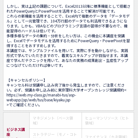
しかし、実は上記の課題について、Excel2013以降に標準機能として搭載さ
れたPowerQueryとPowerPivotを活用することで解消が可能です。

これらの新機能を活用することで、Excel内で複数のデータを「データモデ
ル」として一元管理でき、104万行超のデータでも利活用できるようにな
ります。しかも、VBAなどのプログラミング言語の習得が不要なので、機
能習得のハードルは低いです。

多種多様なデータの集約・分析をしたい方は、この機会に本講座を受講
し、Excelでデータモデルを活用するためにPowerQuery・PowerPivotを習
得することをおすすめします。

本講座では、サンプルファイルを用いて、実際に手を動かしながら、実践
形式で学んでいただきますので、着実なスキルアップが目指せます。本講
座で学んだテクニックを用いて、あなたの実務の成果創出・生産性アップ
につなげていただければ幸いです。

【キャンセルポリシー】

キャンセル料は受講申し込み完了後から発生しますので、ご注意くださ
い。必ず、受講お申し込み前に東京理科大学オープンカレッジ受講規約<
https://web.my-class.jp/manabi-tus/asp-
webapp/jsp/web/tus/base/kiyaku.jsp
>でご確認ください。
マネジメント（ベース領
ヒューマンリソース（ヒト
域）
領域）
ビジネス講
座
ストラテジー（モノ・コト
ファイナンス（カネ領域）