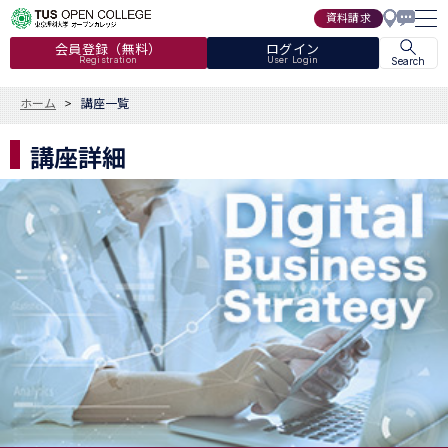
資料請求
会員登録（無料）
ログイン
Registration
User Login
Search
ホーム
講座一覧
講座詳細