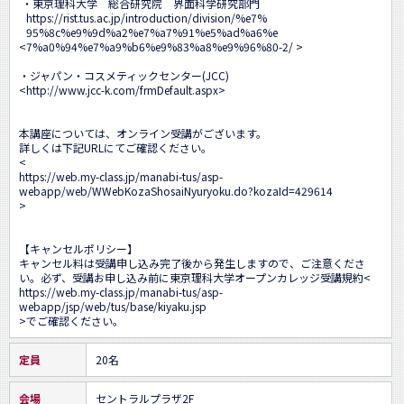
 ・東京理科大学　総合研究院　界面科学研究部門

https://rist.tus.ac.jp/introduction/division/%e7%

95%8c%e9%9d%a2%e7%a7%91%e5%ad%a6%e

<
7%a0%94%e7%a9%b6%e9%83%a8%e9%96%80-2/ 
>

・ジャパン・コスメティックセンター(JCC)

<
http://www.jcc-k.com/frmDefault.aspx
>

本講座については、オンライン受講がございます。

詳しくは下記URLにてご確認ください。

<
https://web.my-class.jp/manabi-tus/asp-
webapp/web/WWebKozaShosaiNyuryoku.do?kozaId=429614
>

【キャンセルポリシー】

キャンセル料は受講申し込み完了後から発生しますので、ご注意くださ
い。必ず、受講お申し込み前に東京理科大学オープンカレッジ受講規約<
https://web.my-class.jp/manabi-tus/asp-
webapp/jsp/web/tus/base/kiyaku.jsp
>でご確認ください。
定員
20名
会場
セントラルプラザ2F