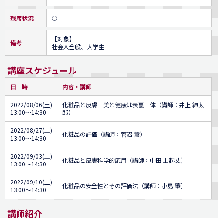
残席状況
○
【対象】

備考
社会人全般、大学生
講座スケジュール
日 時
内容・講師
2022/08/06(土)
化粧品と皮膚 美と健康は表裏一体（講師：井上 紳太
13:00～14:30
郎）
2022/08/27(土)
化粧品の評価（講師：菅沼 薫）
13:00～14:30
2022/09/03(土)
化粧品と皮膚科学的応用（講師：中田 土起丈）
13:00～14:30
2022/09/10(土)
化粧品の安全性とその評価法（講師：小島 肇）
13:00～14:30
講師紹介