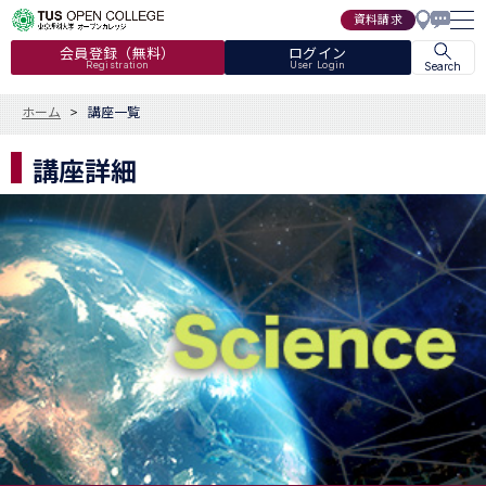
資料請求
会員登録（無料）
ログイン
Registration
User Login
Search
ホーム
講座一覧
講座詳細