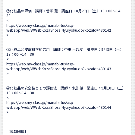
②化粧品の評価　講師：菅沼 薫　講座日：8月27日（土）13：00～14：
30

<
https://web.my-class.jp/manabi-tus/asp-
webapp/web/WWebKozaShosaiNyuryoku.do?kozaId=430142
>

③化粧品と皮膚科学的応用　講師：中田 土起丈　講座日：9月3日（土）
13：00～14：30

<
https://web.my-class.jp/manabi-tus/asp-
webapp/web/WWebKozaShosaiNyuryoku.do?kozaId=430143
>

④化粧品の安全性とその評価法　講師：小島 肇　講座日：9月10日（土）
13：00～14：30

<
https://web.my-class.jp/manabi-tus/asp-
webapp/web/WWebKozaShosaiNyuryoku.do?kozaId=430144
>

【協賛団体】
