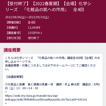
【受付終了】【2022春夏期】【会場】化学シ
リーズ 「化粧品の肌への作用」 全4回
2022/08/06(土)～2022/09/10(土)
【開催回数】
全4回
【受講料】
13,000円
【講座番号】
22SSP04-1
【受付状況】
受付終了
講座概要
こちらは化学シリーズ　「化粧品の肌への作用」講座全4日程【会場】のお
申し込みページです。

各講座概要・対象につきましては以下のホームページにてご確認くださ
い。

【各講座概要】

①化粧品と皮膚　美と健康は表裏一体　講師：井上 紳太郎　講座日：8月6
日（土）13：00～14：30

<
https://web.my-class.jp/manabi-tus/asp-
webapp/web/WWebKozaShosaiNyuryoku.do?kozaId=430141
>
