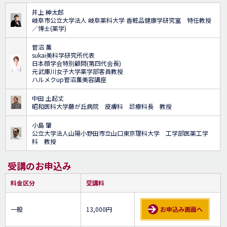
井上 紳太郎
岐阜市公立大学法人 岐阜薬科大学 香粧品健康学研究室 特任教授
／博士(薬学)
菅沼 薫
sukai美科学研究所代表
日本顔学会特別顧問(第四代会長)
元武庫川女子大学薬学部客員教授
ハルメクup菅沼薫美容講座
中田 土起丈
昭和医科大学藤が丘病院 皮膚科 診療科長 教授
小島 肇
公立大学法人山陽小野田市立山口東京理科大学 工学部医薬工学
科 教授
受講のお申込み
料金区分
受講料
一般
13,000円
お申込み画面へ