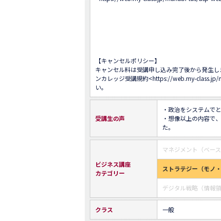
【キャンセルポリシー】 

キャンセル料は受講申し込み完了後から発生し
ンカレッジ受講規約<
https://web.my-class.jp
い。
・政治をシステムでと
受講生の声
・想像以上の内容で
た。
マネジメント（ベー
ビジネス講座
ストラテジー（モノ
カテゴリー
デジタル戦略（情報
クラス
一般