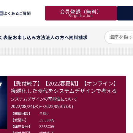
会員登録（無料）
よくあるご質問
Registration
く表記
お申し込み方法
法人の方へ
資料請求
【受付終了】【2022春夏期】【オンライン】
複雑化した時代をシステムデザインで考える
システムデザインの可能性について
2022/08/24(水)～2022/09/07(水)
【開催回数】
全3回
【受講料】
15,000円
【講座番号】
22SSC09
【受付状況】
受付終了