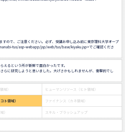
ますので、ご注意ください。必ず、受講お申し込み前に東京理科大学オープ
/manabi-tus/asp-webapp/jsp/web/tus/base/kiyaku.jsp
>でご確認くださ
らえるという所が新鮮で面白かったです。

、さらに研究しようと思いました。大げさかもしれませんが、衝撃的でし
ス領域）
ヒューマンリソース（ヒト領域）
・コト領域）
ファイナンス（カネ領域）
領域）
スキル・ブラッシュアップ