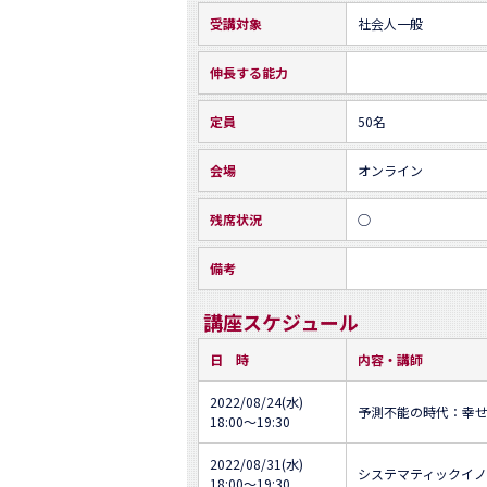
受講対象
社会人一般
伸長する能力
定員
50名
会場
オンライン
残席状況
○
備考
講座スケジュール
日 時
内容・講師
2022/08/24(水)
予測不能の時代：幸
18:00～19:30
2022/08/31(水)
システマティックイノ
18:00～19:30