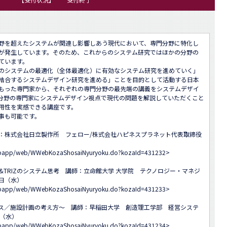
野を超えたシステムが関連し影響しあう現代において、専門分野に特化し
が発生しています。そのため、これからのシステム研究ではほかの分野の
います。

のシステムの最適化（全体最適化）に有効なシステム研究を進めていく」
結合するシステムデザイン研究を進める」ことを目的として活動する日本
もった専門家から、それぞれの専門分野の最先端の講義をシステムデザイ
分野の専門家にシステムデザイン視点で現代の問題を解説していただくこと
用性を実感できる講座です。

も可能です。

：株式会社日立製作所　フェロー/株式会社ハピネスプラネット代表取締役
-webapp/web/WWebKozaShosaiNyuryoku.do?kozaId=431232
>

&TRIZのシステム思考　講師：立命館大学 大学院　テクノロジー・マネジ
日（水）

-webapp/web/WWebKozaShosaiNyuryoku.do?kozaId=431233
>

ス／施設計画の考え方～　講師：早稲田大学　創造理工学部　経営システ
（水）

-webapp/web/WWebKozaShosaiNyuryoku.do?kozaId=431234
>
