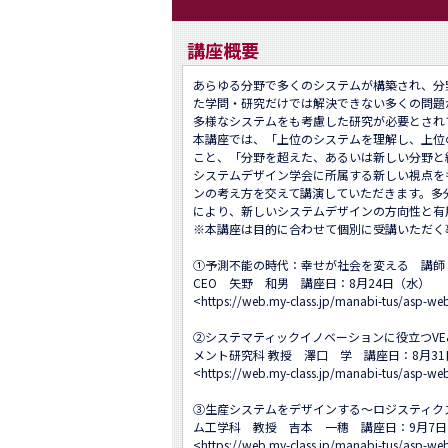
講座概要
あらゆる分野で多くのシステムが構築され、分
た学問・研究だけでは解決できない多くの問題
多様なシステムをも考慮した研究が必要とされて
本講座では、「上位のシステムを理解し、上位
こと、「分野を超えた、あるいは新しい分野と
システムデザイン学会に所属する新しい視点を
ンの考え方を交えて講演していただきます。多
により、新しいシステムデザインの方向性と有
※本講座は目的に合わせて個別に受講いただく事
①予測不能の時代：幸せが社会を変える　講師
CEO　矢野　和男　講座日：8月24日（水）　

<
https://web.my-class.jp/manabi-tus/asp
②システマティックイノベーションに役立つVE
メント研究科 教授　澤口　学　講座日：8月31
<
https://web.my-class.jp/manabi-tus/asp
③生産システムをデザインする～ロジスティク
ム工学科　教授　吉本　一穗　講座日：9月7日
<
https://web.my-class.jp/manabi-tus/asp