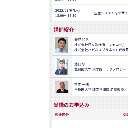
2022/09/07(水)
生産システムをデザイ
18:00～19:30
講師紹介
矢野 和男
株式会社日立製作所 フェロー/
株式会社ハピネスプラネット代表取
澤口 学
立命館大学 大学院 テクノロジー
吉本 一穗
早稲田大学 理工学術院 名誉教授
受講のお申込み
料金区分
受