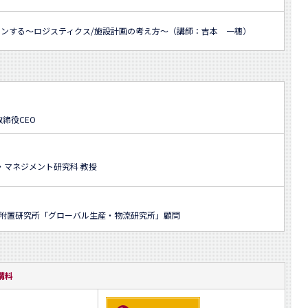
ンする～ロジスティクス/施設計画の考え方～（講師：吉本 一穗）
締役CEO
・マネジメント研究科 教授
／附置研究所「グローバル生産・物流研究所」顧問
講料