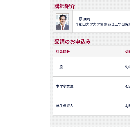
講師紹介
三原 康司
早稲田大学大学院 創造理工学研究
受講のお申込み
料金区分
受
一般
5,
本学卒業生
4,
学生保証人
4,