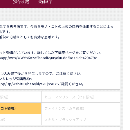
【受付状況】
受付終了
想する思考法です。今あるモノ・コトの上位の目的を追求することによっ
です。

解決の心構えとしても有効な思考です。

ット受講がございます。詳しくは以下講座ページをご覧ください。

-webapp/web/WWebKozaShosaiNyuryoku.do?kozaId=429479
>

し込み完了後から発生しますので、ご注意ください。

ンカレッジ受講規約<
app/jsp/web/tus/base/kiyaku.jsp
>でご確認ください。
ス領域）
ヒューマンリソース（ヒト領域）
・コト領域）
ファイナンス（カネ領域）
領域）
スキル・ブラッシュアップ