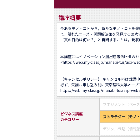
講座概要
今あるモノ・コトから，新たなモノ・コトを発
て，隠れたニーズ・問題解決策を発見する思考法
「真の目的は何か？」と自問することは，現状
本講座にはイノベーション創出思考法Ⅰ～Ⅲのセ
<
https://web.my-class.jp/manabi-tus/asp
【キャンセルポリシー】 キャンセル料は受講申
必ず、受講お申し込み前に東京理科大学オープ
https://web.my-class.jp/manabi-tus/asp-web
マネジメント（ベー
ビジネス講座
ストラテジー（モノ
カテゴリー
デジタル戦略（情報