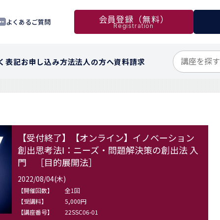
会員登録（無料）
よくあるご質問
Registration
く表記
お申し込み方法
法人の方へ
資料請求
【受付終了】【オンライン】イノベーション
創出思考法Ⅰ：ニーズ・問題解決策の創出法 入
門 ［目的展開法］
2022/08/04(木)
【開催回数】
全1回
【受講料】
5,000円
【講座番号】
22SSC06-01