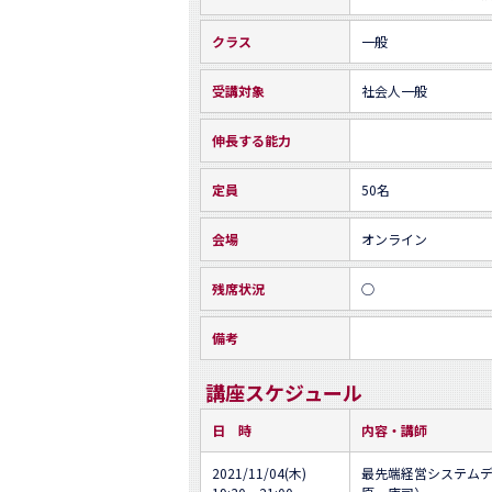
クラス
一般
受講対象
社会人一般
伸長する能力
定員
50名
会場
オンライン
残席状況
○
備考
講座スケジュール
日 時
内容・講師
2021/11/04(木)
最先端経営システム