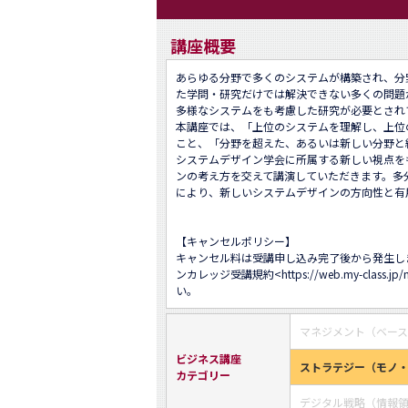
講座概要
あらゆる分野で多くのシステムが構築され、分
た学問・研究だけでは解決できない多くの問題
多様なシステムをも考慮した研究が必要とされて
本講座では、「上位のシステムを理解し、上位
こと、「分野を超えた、あるいは新しい分野と
システムデザイン学会に所属する新しい視点を
ンの考え方を交えて講演していただきます。多
により、新しいシステムデザインの方向性と有
【キャンセルポリシー】 

キャンセル料は受講申し込み完了後から発生し
ンカレッジ受講規約<
https://web.my-class.jp
い。
マネジメント（ベー
ビジネス講座
ストラテジー（モノ
カテゴリー
デジタル戦略（情報