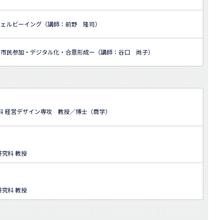
ウェルビーイング（講師：前野 隆司）
ー市民参加・デジタル化・合意形成ー（講師：谷口 尚子）
科 経営デザイン専攻 教授／博士（商学）
究科 教授
究科 教授