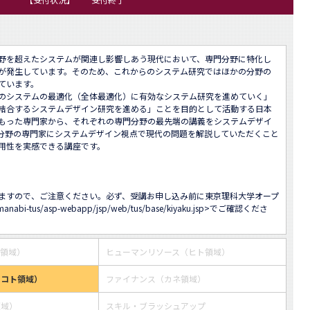
野を超えたシステムが関連し影響しあう現代において、専門分野に特化し
が発生しています。そのため、これからのシステム研究ではほかの分野の
います。

のシステムの最適化（全体最適化）に有効なシステム研究を進めていく」
結合するシステムデザイン研究を進める」ことを目的として活動する日本
もった専門家から、それぞれの専門分野の最先端の講義をシステムデザイ
分野の専門家にシステムデザイン視点で現代の問題を解説していただくこと
用性を実感できる講座です。

ますので、ご注意ください。必ず、受講お申し込み前に東京理科大学オープ
/manabi-tus/asp-webapp/jsp/web/tus/base/kiyaku.jsp
>でご確認くださ
ス領域）
ヒューマンリソース（ヒト領域）
・コト領域）
ファイナンス（カネ領域）
領域）
スキル・ブラッシュアップ