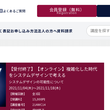
会員登録（無料）
よくあるご質問
Registration
く表記
お申し込み方法
法人の方へ
資料請求
【受付終了】【オンライン】複雑化した時代
をシステムデザインで考える
システムデザインの可能性について
2021/11/04(木)～2021/11/18(木)
【開催回数】
全3回
【受講料】
15,000円
【講座番号】
21AWC14
【受付状況】
受付終了