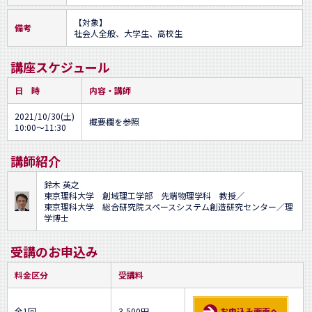
【対象】

備考
社会人全般、大学生、高校生
講座スケジュール
日 時
内容・講師
2021/10/30(土)
概要欄を参照
10:00～11:30
講師紹介
鈴木 英之
東京理科大学 創域理工学部 先端物理学科 教授／
東京理科大学 総合研究院スペースシステム創造研究センター／理
学博士
受講のお申込み
料金区分
受講料
全1回
3,500円
お申込み画面へ