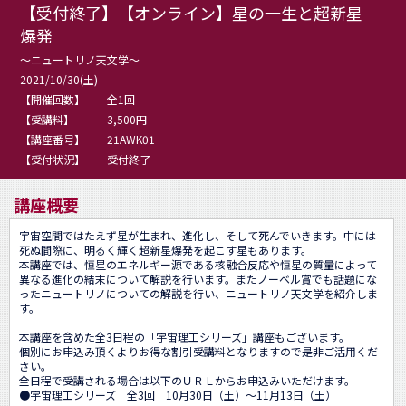
【受付終了】【オンライン】星の一生と超新星
爆発
～ニュートリノ天文学～
2021/10/30(土)
【開催回数】
全1回
【受講料】
3,500円
【講座番号】
21AWK01
【受付状況】
受付終了
講座概要
宇宙空間ではたえず星が生まれ、進化し、そして死んでいきます。中には
死ぬ間際に、明るく輝く超新星爆発を起こす星もあります。

本講座では、恒星のエネルギー源である核融合反応や恒星の質量によって
異なる進化の結末について解説を行います。またノーベル賞でも話題にな
ったニュートリノについての解説を行い、ニュートリノ天文学を紹介しま
す。

本講座を含めた全3日程の「宇宙理工シリーズ」講座もございます。

個別にお申込み頂くよりお得な割引受講料となりますので是非ご活用くだ
さい。

全日程で受講される場合は以下のＵＲＬからお申込みいただけます。

●宇宙理工シリーズ　全3回　10月30日（土）～11月13日（土） 
