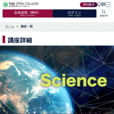
資料請求
会員登録（無料）
ログイン
Registration
User Login
Search
ホーム
講座一覧
講座詳細