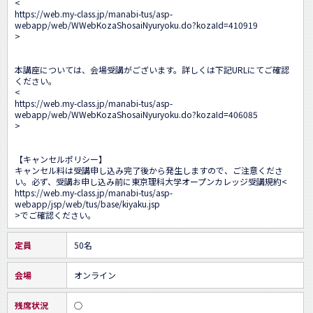
<
https://web.my-class.jp/manabi-tus/asp-
webapp/web/WWebKozaShosaiNyuryoku.do?kozaId=410919
>

本講座については、会場受講がございます。詳しくは下記URLにてご確認
ください。

<
https://web.my-class.jp/manabi-tus/asp-
webapp/web/WWebKozaShosaiNyuryoku.do?kozaId=406085
>

【キャンセルポリシー】

キャンセル料は受講申し込み完了後から発生しますので、ご注意くださ
い。必ず、受講お申し込み前に東京理科大学オープンカレッジ受講規約<
https://web.my-class.jp/manabi-tus/asp-
webapp/jsp/web/tus/base/kiyaku.jsp
>でご確認ください。
定員
50名
会場
オンライン
残席状況
○