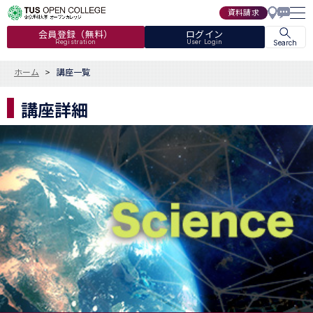
資料請求
会員登録（無料）
ログイン
Registration
User Login
Search
ホーム
講座一覧
講座詳細