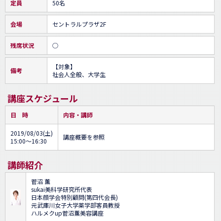
定員
50名
会場
セントラルプラザ2F
残席状況
○
【対象】

備考
社会人全般、大学生
講座スケジュール
日 時
内容・講師
2019/08/03(土)
講座概要を参照
15:00～16:30
講師紹介
菅沼 薫
sukai美科学研究所代表
日本顔学会特別顧問(第四代会長)
元武庫川女子大学薬学部客員教授
ハルメクup菅沼薫美容講座