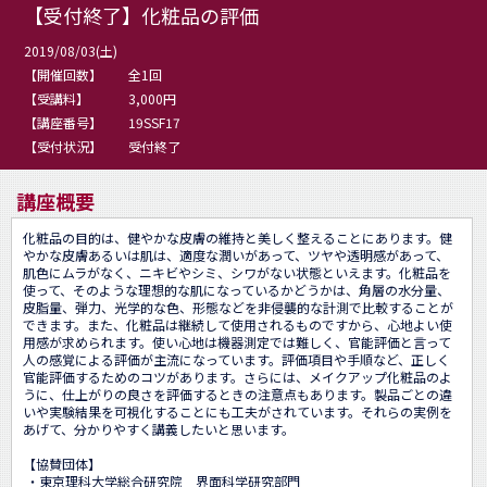
【受付終了】化粧品の評価
2019/08/03(土)
【開催回数】
全1回
【受講料】
3,000円
【講座番号】
19SSF17
【受付状況】
受付終了
講座概要
化粧品の目的は、健やかな皮膚の維持と美しく整えることにあります。健
やかな皮膚あるいは肌は、適度な潤いがあって、ツヤや透明感があって、
肌色にムラがなく、ニキビやシミ、シワがない状態といえます。化粧品を
使って、そのような理想的な肌になっているかどうかは、角層の水分量、
皮脂量、弾力、光学的な色、形態などを非侵襲的な計測で比較することが
できます。また、化粧品は継続して使用されるものですから、心地よい使
用感が求められます。使い心地は機器測定では難しく、官能評価と言って
人の感覚による評価が主流になっています。評価項目や手順など、正しく
官能評価するためのコツがあります。さらには、メイクアップ化粧品のよ
うに、仕上がりの良さを評価するときの注意点もあります。製品ごとの違
いや実験結果を可視化することにも工夫がされています。それらの実例を
あげて、分かりやすく講義したいと思います。

【協賛団体】

 ・東京理科大学総合研究院　界面科学研究部門
