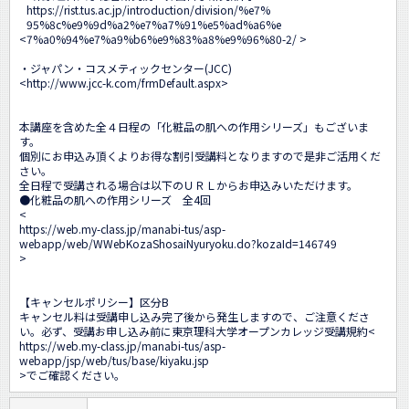
https://rist.tus.ac.jp/introduction/division/%e7%

95%8c%e9%9d%a2%e7%a7%91%e5%ad%a6%e

<
7%a0%94%e7%a9%b6%e9%83%a8%e9%96%80-2/ 
>

・ジャパン・コスメティックセンター(JCC)

<
http://www.jcc-k.com/frmDefault.aspx
>

本講座を含めた全４日程の「化粧品の肌への作用シリーズ」もございま
す。

個別にお申込み頂くよりお得な割引受講料となりますので是非ご活用くだ
さい。

全日程で受講される場合は以下のＵＲＬからお申込みいただけます。 

●化粧品の肌への作用シリーズ　全4回 

<
https://web.my-class.jp/manabi-tus/asp-
webapp/web/WWebKozaShosaiNyuryoku.do?kozaId=146749
>

【キャンセルポリシー】区分B 

キャンセル料は受講申し込み完了後から発生しますので、ご注意くださ
い。必ず、受講お申し込み前に東京理科大学オープンカレッジ受講規約<
https://web.my-class.jp/manabi-tus/asp-
webapp/jsp/web/tus/base/kiyaku.jsp
>でご確認ください。