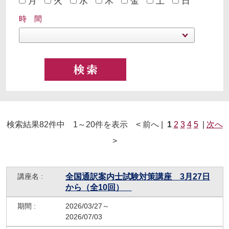
月
火
水
木
金
土
日
時 間
検索結果82件中 1～20件を表示 < 前へ |
1
2
3
4
5
|
次へ
>
全国通訳案内士試験対策講座 3月27日
から（全10回）
2026/03/27～
2026/07/03