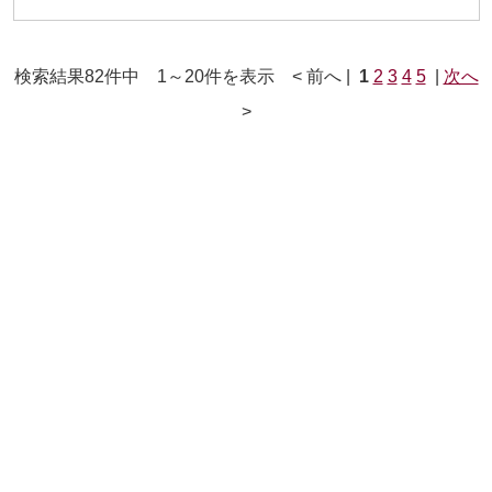
検索結果82件中 1～20件を表示 < 前へ |
1
2
3
4
5
|
次へ
>