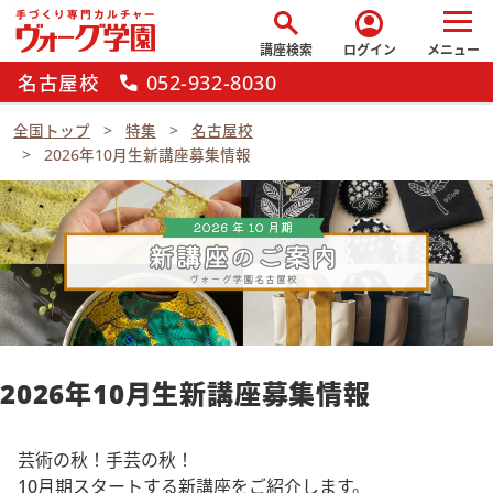
search
account_circle
講座検索
ログイン
メニュー
名古屋校
052-932-8030
call
全国トップ
特集
名古屋校
2026年10月生新講座募集情報
2026年10月生新講座募集情報
芸術の秋！手芸の秋！
10月期スタートする新講座をご紹介します。