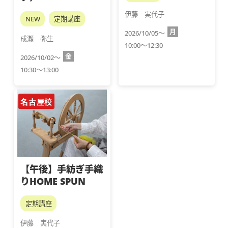
伊藤　実代子
NEW
定期講座
月
2026/10/05～
成瀬　弥生
10:00～12:30
金
2026/10/02～
10:30～13:00
名古屋校
【午後】手紡ぎ手織
りHOME SPUN
定期講座
伊藤　実代子