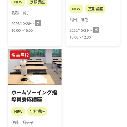
NEW
定期講座
NEW
定期講座
名越　貴子
髙田　冴花
水
2026/10/28～
水
10:00～16:00
2026/10/21～
10:00～12:30
名古屋校
ホームソーイング指
導員養成講座
NEW
定期講座
伊藤　裕美子