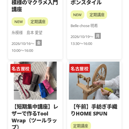
模様のマクラメ入門
ボンスタイル
講座
NEW
定期講座
NEW
定期講座
Belle chose 明希
糸模様　島本 愛望
月
2026/10/19～
金
2026/10/16～
13:30～16:00
10:00～16:00
名古屋校
名古屋校
【短期集中講座】レ
【午前】手紡ぎ手織
ザーで作るTool
りHOME SPUN
Wrap（ツールラッ
定期講座
プ）