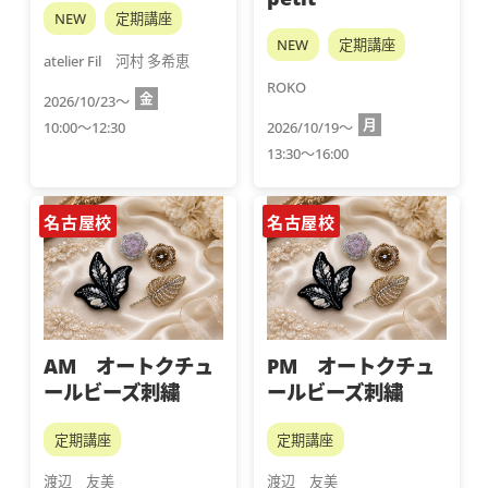
NEW
定期講座
NEW
定期講座
atelier Fil　河村 多希恵
ROKO
金
2026/10/23～
月
10:00～12:30
2026/10/19～
13:30～16:00
名古屋校
名古屋校
AM オートクチュ
PM オートクチュ
ールビーズ刺繍
ールビーズ刺繍
定期講座
定期講座
渡辺　友美
渡辺　友美