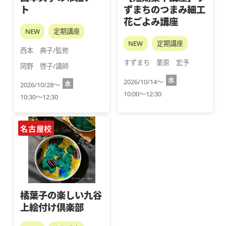
ト
ずまちのつまみ細工
花ごよみ講座
NEW
定期講座
NEW
定期講座
西本　典子/監修
すずまち　栗原　宏予
岡野　啓子/講師
水
2026/10/14～
水
2026/10/28～
10:00～12:30
10:30～12:30
名古屋校
橘葉子の楽しい九谷
上絵付け倶楽部