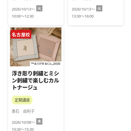
火
火
2026/10/13～
2026/10/13～
10:00～12:30
13:30～16:00
名古屋校
浮き彫り刺繍とミシ
ン刺繍で楽しむカル
トナージュ
定期講座
髙石　由利子
木
2026/10/08～
10:30～15:30