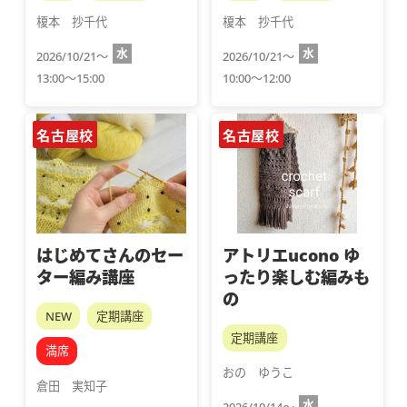
榎本　抄千代
榎本　抄千代
水
水
2026/10/21～
2026/10/21～
13:00～15:00
10:00～12:00
名古屋校
名古屋校
はじめてさんのセー
アトリエucono ゆ
ター編み講座
ったり楽しむ編みも
の
NEW
定期講座
定期講座
満席
おの　ゆうこ
倉田　実知子
水
2026/10/14～