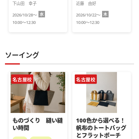
下山田　幸子
近藤　由好
水
木
2026/10/28～
2026/10/22～
10:00～12:30
10:00～12:30
ソーイング
名古屋校
名古屋校
ものづくり 縫い縫
100色から選べる！
い時間
帆布のトートバッグ
とフラットポーチ