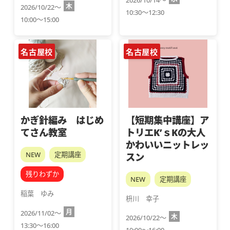
木
2026/10/22～
10:30～12:30
10:00～15:00
名古屋校
名古屋校
かぎ針編み はじめ
【短期集中講座】ア
てさん教室
トリエK’ｓKの大人
かわいいニットレッ
NEW
定期講座
スン
残りわずか
NEW
定期講座
稲葉　ゆみ
枡川　幸子
月
2026/11/02～
木
2026/10/22～
13:30～16:00