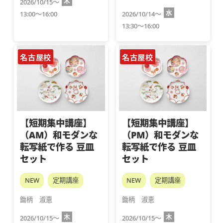
木
2026/10/15～
水
13:00～16:00
2026/10/14～
13:30～16:00
名古屋校
名古屋校
【短期集中講座】
【短期集中講座】
（AM）和モダンな
（PM）和モダンな
転写紙で作る 豆皿
転写紙で作る 豆皿
セット
セット
NEW
定期講座
NEW
定期講座
鋤柄　淑恵
鋤柄　淑恵
木
木
2026/10/15～
2026/10/15～