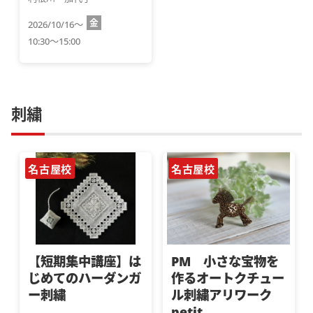
金
2026/10/16～
10:30～15:00
刺繍
名古屋校
名古屋校
【短期集中講座】は
PM 小さな宝物を
じめてのハーダンガ
作るオートクチュー
ー刺繍
ル刺繍アリワーク
petit