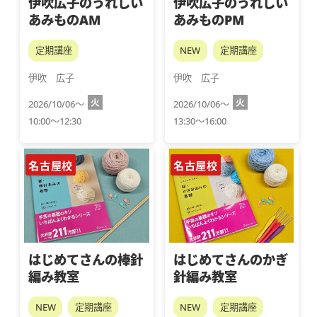
伊吹広子のうれしい
伊吹広子のうれしい
あみものAM
あみものPM
定期講座
NEW
定期講座
伊吹　広子
伊吹　広子
火
火
2026/10/06～
2026/10/06～
10:00～12:30
13:30～16:00
名古屋校
名古屋校
はじめてさんの棒針
はじめてさんのかぎ
編み教室
針編み教室
NEW
定期講座
NEW
定期講座