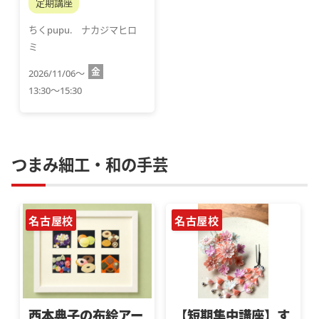
定期講座
ちくpupu.　ナカジマヒロ
ミ
金
2026/11/06～
13:30～15:30
つまみ細工・和の手芸
名古屋校
名古屋校
西本典子の布絵アー
【短期集中講座】す