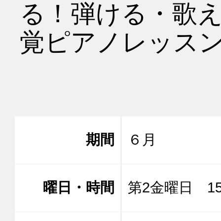
る！弾ける・歌
覚ピアノレッスン
期間
６月
曜日・時間
第2金曜日 15: