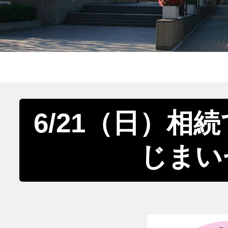
6/21（日）相
じまい