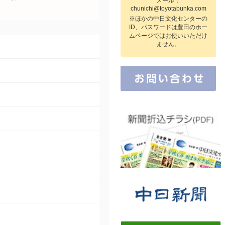
メール：
chunichi@toyotabunka.com
※ほかの中日文化センターの
ID、パスワードは豊田のホー
ムページではお使いいただけ
ません。