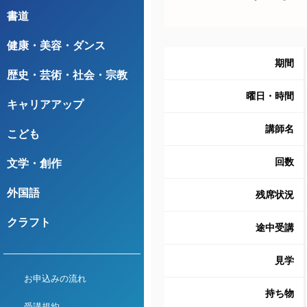
書道
健康・美容・ダンス
期間
歴史・芸術・社会・宗教
曜日・時間
キャリアアップ
講師名
こども
回数
文学・創作
外国語
残席状況
クラフト
途中受講
見学
お申込みの流れ
持ち物
受講規約