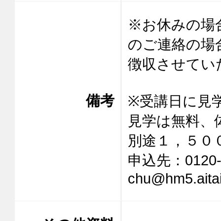
※お休みの場
のご連絡の場
徴収させてい
備考
※受講日に見
見学は無料、体
別途１，５００
申込先：0120-9
chu@hm5.aitai