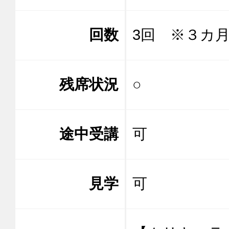
回数
3回 ※３カ
残席状況
○
途中受講
可
見学
可