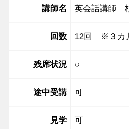
講師名
英会話講
回数
12回 ※３カ
残席状況
○
途中受講
可
見学
可