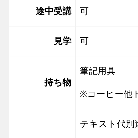
途中受講
可
見学
可
筆記用具

持ち物
※コーヒー他
テキスト代別途