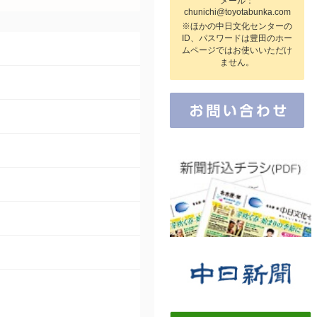
メール：
chunichi@toyotabunka.com
※ほかの中日文化センターの
ID、パスワードは豊田のホー
ムページではお使いいただけ
ません。