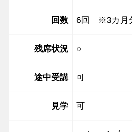
回数
6回 ※3カ月
残席状況
○
途中受講
可
見学
可