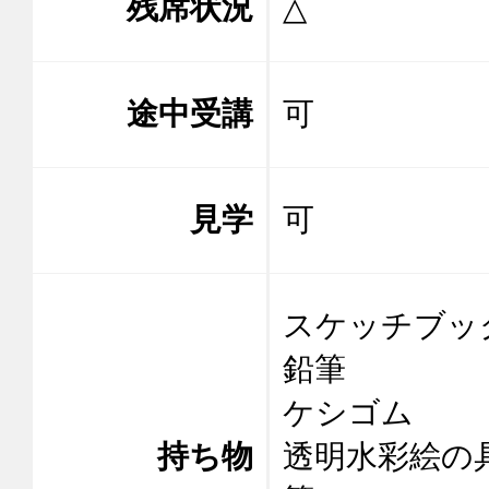
残席状況
△
途中受講
可
見学
可
スケッチブッ
鉛筆

ケシゴム

持ち物
透明水彩絵の