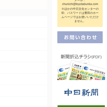
メール：
chunichi@toyotabunka.com
※ほかの中日文化センターの
ID、パスワードは豊田のホー
ムページではお使いいただけ
ません。