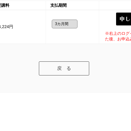
受講料
支払期間
4,224円
※右上のログ
た後、お申込
戻 る