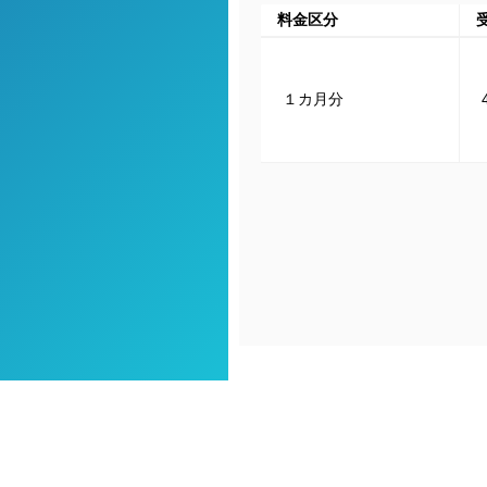
料金区分
１カ月分