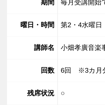
期間
毎月受講開始
曜日・時間
第2・4水曜日 1
講師名
小畑孝廣音楽事
回数
6回 ※3カ月
残席状況
○