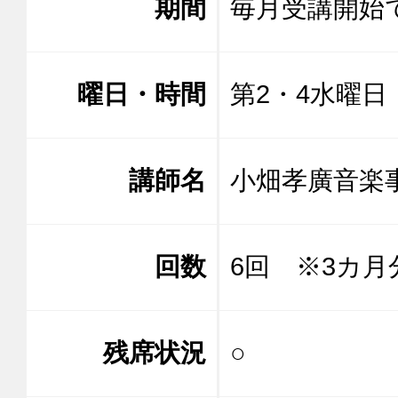
期間
毎月受講開始
曜日・時間
第2・4水曜日 1
講師名
小畑孝廣音楽事
回数
6回 ※3カ月
残席状況
○