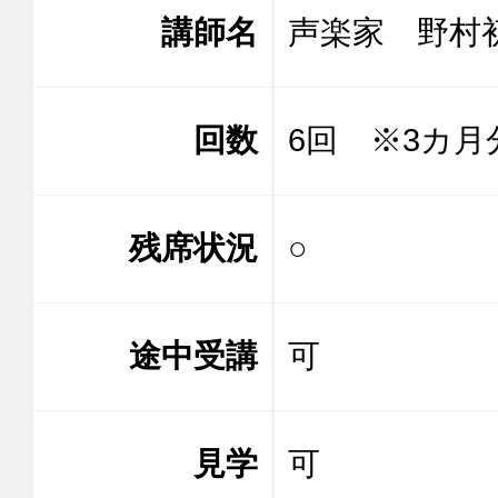
講師名
声楽家 
回数
6回 ※3カ月
残席状況
○
途中受講
可
見学
可