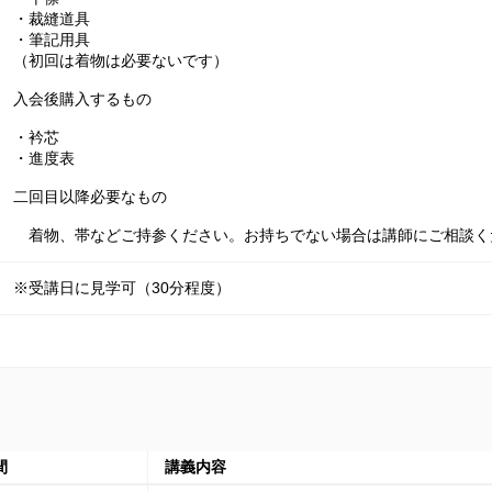
・裁縫道具

・筆記用具

（初回は着物は必要ないです）

入会後購入するもの

・衿芯

・進度表

二回目以降必要なもの

　着物、帯などご持参ください。お持ちでない場合は講師にご相談く
※受講日に見学可（30分程度）
間
講義内容