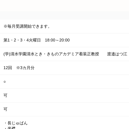
※毎月受講開始できます。
第1・2・3・4火曜日 18:00～20:00
(学)清水学園清水とき・きものアカデミア着装正教授 渡邉
12回 ※3カ月分
○
可
可
・長じゅばん

・半襟
