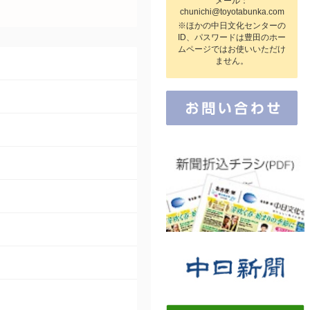
メール：
chunichi@toyotabunka.com
※ほかの中日文化センターの
ID、パスワードは豊田のホー
ムページではお使いいただけ
ません。
はつ江