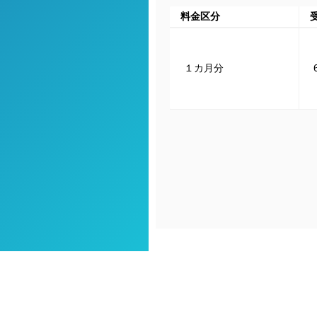
料金区分
１カ月分