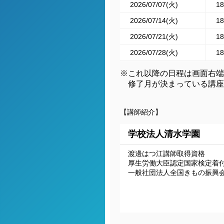
2026/07/07(火)
18
2026/07/14(火)
18
2026/07/21(火)
18
2026/07/28(火)
18
※これ以降の日程は画面右端
修了月が決まっている講座
【講師紹介】
学校法人清水学園
渡邊はつ江講師取得資格

厚生労働大臣認定国家検定着付
一般社団法人全国きもの振興