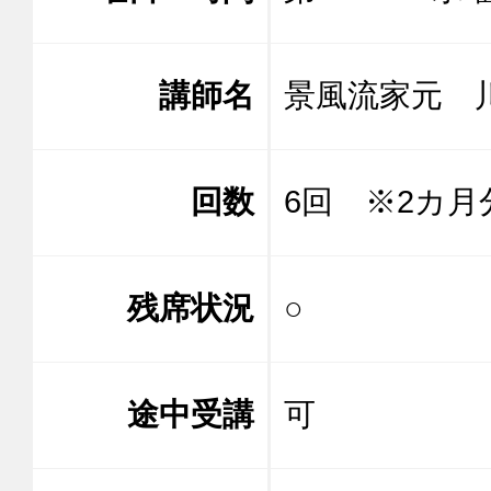
講師名
景風流家元
回数
6回 ※2カ月
残席状況
○
途中受講
可