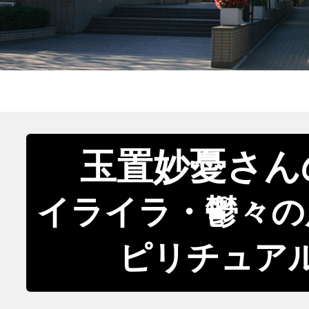
玉置妙憂さん
イライラ・鬱々の
ピリチュア