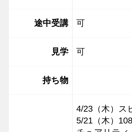
途中受講
可
見学
可
持ち物
4/23（木）
5/21（木）