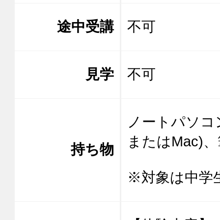
途中受講
不可
見学
不可
ノートパソコン（
またはMac)、
持ち物
※対象は中学