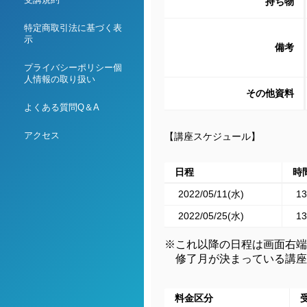
持ち物
特定商取引法に基づく表
示
備考
プライバシーポリシー個
人情報の取り扱い
その他資料
よくある質問Q＆A
アクセス
【講座スケジュール】
日程
時
2022/05/11(水)
13
2022/05/25(水)
13
※これ以降の日程は画面右端
修了月が決まっている講座
料金区分