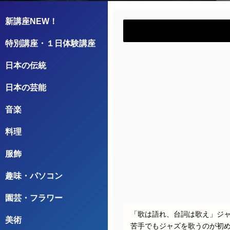
新講座NEW！
特別講座・１日体験講座
日本の伝統
日本の芸能
音楽
料理
服飾
趣味・パソコン
園芸・フラワー
「歌は語れ、台詞は歌え」ジ
美術
苦手でもジャズを歌うのが初