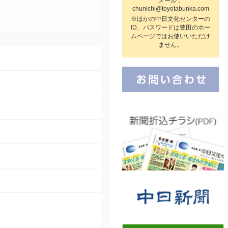
メール：
chunichi@toyotabunka.com
※ほかの中日文化センターの
ID、パスワードは豊田のホー
ムページではお使いいただけ
ません。