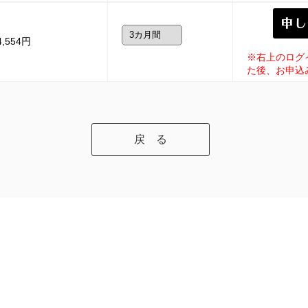
4,554円
※右上のログ
た後、お申込
戻 る
〒471-0034 愛知県豊田市小坂本町1-25 豊田産業文化センター5階