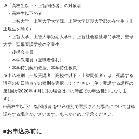
※「高校生以下・上智関係者」の対象者
　・高校生以下の者
　・上智大学、上智大学大学院、上智大学短期大学部の在学生（非
正規生を除く）
　・上智大学、上智大学短期大学部、上智社会福祉専門学校、聖母
大学、聖母看護学校の卒業生
　・後援会会員
　・本学教職員（退職者含む）
　・本学特別契約教授、本学特任教員
※申込種別（一般受講者、高校生以下・上智関係者）は、受講する
講座の初日時点での種別を選択してください（例：受講する講座の
第1回が2026年４月1日の場合はその時点での申込種別になりま
す）。
※高校生以下/上智関係者 を申込種別で選択された場合については確
認をする場合がございます。あらかじめご了承ください。
■お申込み前に