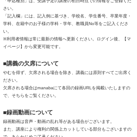
「申込種別」は、受講予定の講座の初日時点での情報をご登録くだ
さい。
「記入欄」には、記入例に基づき、学校名、学生番号、卒業年度・
学科、在籍中のお子様の学科・学年、教職員No等をご記入くださ
い。
※利用者情報は常に最新の情報へ更新ください。ログイン後、【マ
イページ】から変更可能です。
■講義の欠席について
やむを得ず、欠席される場合を除き、講義には原則すべてご出席く
ださい。
欠席される場合はmanabaにて各回の録画URLを掲載いたしますの
で、そちらをご覧ください。
■録画動画について
録画動画は音声・動画の乱れ等がある場合がございます。
また、講座により権利の関係上カットしている部分もございますの
で、あらかじめご了承ください。