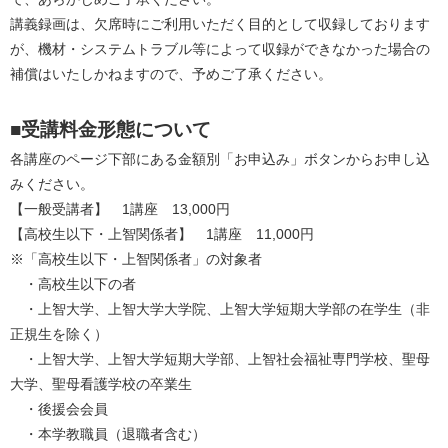
講義録画は、欠席時にご利用いただく目的として収録しております
が、機材・システムトラブル等によって収録ができなかった場合の
補償はいたしかねますので、予めご了承ください。
■受講料金形態について
各講座のページ下部にある金額別「お申込み」ボタンからお申し込
みください。
【一般受講者】　1講座　13,000円
【高校生以下・上智関係者】　1講座　11,000円
※「高校生以下・上智関係者」の対象者
　・高校生以下の者
　・上智大学、上智大学大学院、上智大学短期大学部の在学生（非
正規生を除く）
　・上智大学、上智大学短期大学部、上智社会福祉専門学校、聖母
大学、聖母看護学校の卒業生
　・後援会会員
　・本学教職員（退職者含む）