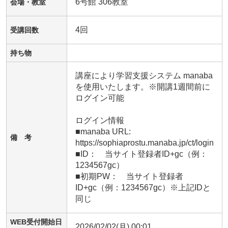
6号館 306教室
会場・教室
4回
受講回数
持ち物
講座により学習支援システム manaba 
を使用いたします。※開講1週間前に
ログイン可能

ログイン情報

■manaba URL:　 
備 考
https://sophiaprostu.manaba.jp/ct/login

■ID：　当サイト登録者ID+gc（例：
1234567gc）　

■初期PW：　当サイト登録者
ID+gc（例：1234567gc）※上記IDと
同じ
WEB受付開始日
2026/02/02(月) 00:01