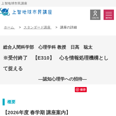
上智地球市民講座
ホーム
>
スタンダード講座
>
講座の詳細
総合人間科学部 心理学科 教授 日髙 聡太
※受付終了 【E310】 心を情報処理機構とし
て捉える
―認知心理学への招待―
保存
概要
【2026年度 春学期 講座案内】