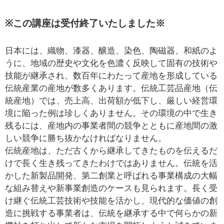
※この講座は受付終了いたしました※
日本には、織物、漆器、醸造、染色、陶磁器、和紙のよ
うに、地域の歴史や文化を色濃く反映して固有の技術や
技能が継承され、数百年にわたって産地を形成している
伝統産業の産地が数多くあります。伝統工芸品産地（伝
統産地）では、売上高、出荷額が低下し、厳しい経営環
境に陥った例は珍しくありません。その環境の中で生き
残るには、産地内の事業者間の競争とともに産地間の激
しい競争に勝ち抜かなければなりません。
伝統産地は、ただ古くから継承してきたものを伝えるだ
けで長く生き残ってきたわけではありません。伝統を活
かした新製品開発、第二創業と呼ばれる事業構成の大幅
な組み替えや新事業創造のケースも見られます。長く受
け継ぐ伝統工芸技術や技能を活かし、現代的な価値の創
造に挑戦する事業者は、伝統を継承する中で何らかの新