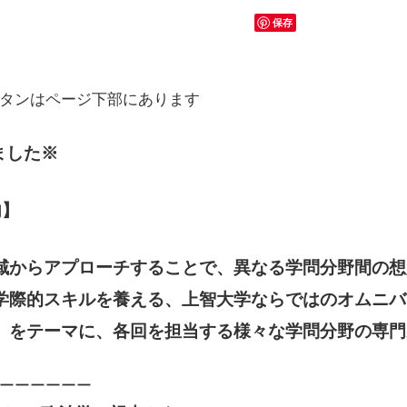
保存
タンはページ下部にあります
ました※
内】
域からアプローチすることで、異なる学問分野間の想
学際的スキルを養える、上智大学ならではのオムニバ
」をテーマに、各回を担当する様々な学問分野の専門
ーーーーーー