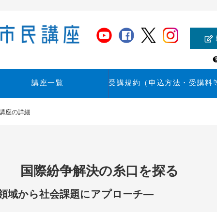
講座一覧
受講規約（申込方法・受講料
講座の詳細
【スタンダード講
ピック講座】
座】
1】 国際紛争解決の糸口を探る
ら社会課題にアプローチ―