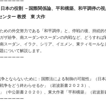
ーーーーーー
る日本の役割 －国際関係論、平和構築、和平調停の視
ンター 教授　東 大作
ための外交努力である「和平調停」と、停戦の後、持続的
ガザ紛争、南スーダンやスーダンの内戦など、どうすれば
南スーダン、イラク、シリア、イエメン、東ティモールな
題について解説します。
ーーーーーー
戦争とならないために：国際法による制御の可能性』（日本評
戦争をどう終わらせるか」（岩波新書２０２３）、
」（中公新書２０２０）、東大作著「平和構築」（岩波新
ーーーーーー