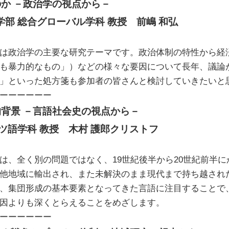
か －政治学の視点から－
部 総合グローバル学科 教授　前嶋 和弘
は政治学の主要な研究テーマです。政治体制の特性から経
も暴力的なもの」）などの様々な要因について長年、議論
」といった処方箋も参加者の皆さんと検討していきたいと
ーーーーーー
背景 －言語社会史の視点から－
ツ語学科 教授　木村 護郎クリストフ
は、全く別の問題ではなく、19世紀後半から20世紀前半
他地域に輸出され、また未解決のまま現代まで持ち越され
、集団形成の基本要素となってきた言語に注目することで
因よりも深くとらえることをめざします。
ーーーーーー