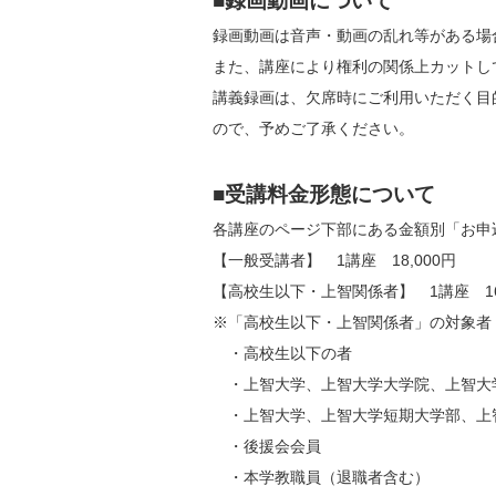
■録画動画について
録画動画は音声・動画の乱れ等がある場
また、講座により権利の関係上カットし
講義録画は、欠席時にご利用いただく目
ので、予めご了承ください。
■受講料金形態について
各講座のページ下部にある金額別「お申
【一般受講者】　1講座　18,000円
【高校生以下・上智関係者】　1講座　16,
※「高校生以下・上智関係者」の対象者
　・高校生以下の者
　・上智大学、上智大学大学院、上智大
　・上智大学、上智大学短期大学部、上
　・後援会会員
　・本学教職員（退職者含む）