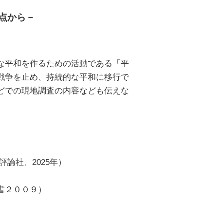
点から－
な平和を作るための活動である「平
戦争を止め、持続的な平和に移行で
どでの現地調査の内容なども伝えな
論社、2025年）
書２００９）