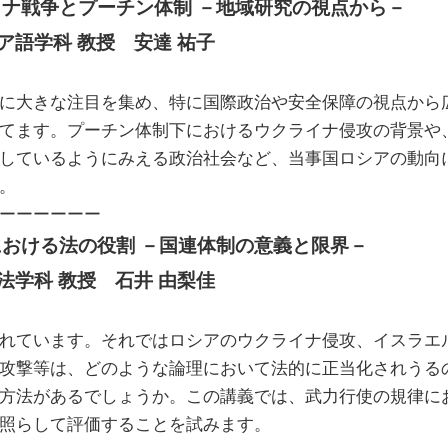
イナ戦争とプーチン体制 －地域研究の視点から－
ア語学科 教授　安達 祐子
に大きな注目を集め、特に国際政治や安全保障の視点から
てます。プーチン体制下におけるウクライナ侵攻の背景や
しているようにみえる政治社会など、当事国ロシアの動向
。
ーーーーーー
における法の役割 －国連体制の意義と限界－
法学科 教授　石井 由梨佳
れています。それではロシアのウクライナ侵攻、イスラエ
攻撃等は、どのような論理において法的に正当化されうる
方法があるでしょうか。この講義では、武力行使の規律に
照らして評価することを試みます。