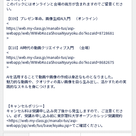
このパックにはオンラインと会場の両方が含まれますのでご留意くださ
い。

【E09】プレゼン革命。画像生成AI入門　（オンライン）

<
https://web.my-class.jp/manabi-tus/asp-
webapp/web/WWebKozaShosaiNyuryoku.do?kozaId=8728681
>

【E10】AI時代の動画クリエイティブ入門　（会場）

<
https://web.my-class.jp/manabi-tus/asp-
webapp/web/WWebKozaShosaiNyuryoku.do?kozaId=8682675
>

AIを活用することで動画や画像の作成は身近なものとなりました。

魅力的な動画や、クオリティの高い画像を自ら生み出し、活かすための実
践的なスキルを身につけます。

【キャンセルポリシー】

キャンセル料は受講申し込み完了後から発生しますので、ご注意くださ
い。必ず、受講お申し込み前に東京理科大学オープンカレッジ受講規約
<https://web.my-class.jp/manabi-tus/asp-
webapp/jsp/web/tus/base/kiyaku.jsp>でご確認ください。