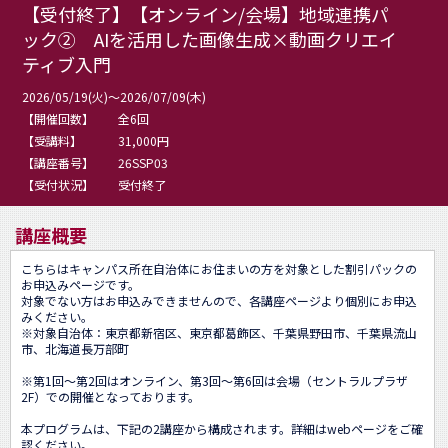
【受付終了】【オンライン/会場】地域連携パ
ック② AIを活用した画像生成×動画クリエイ
ティブ入門
2026/05/19(火)～2026/07/09(木)
【開催回数】
全6回
【受講料】
31,000円
【講座番号】
26SSP03
【受付状況】
受付終了
講座概要
こちらはキャンパス所在自治体にお住まいの方を対象とした割引パックの
お申込みページです。

対象でない方はお申込みできませんので、各講座ページより個別にお申込
みください。

※対象自治体：東京都新宿区、東京都葛飾区、千葉県野田市、千葉県流山
市、北海道長万部町

※第1回～第2回はオンライン、第3回～第6回は会場（セントラルプラザ
2F）での開催となっております。

本プログラムは、下記の2講座から構成されます。詳細はwebページをご確
認ください。
