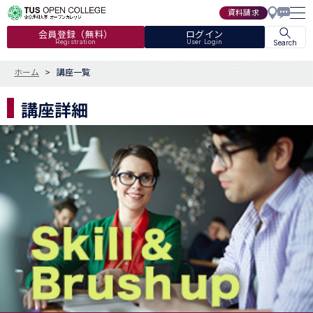
資料請求
会員登録（無料）
ログイン
Registration
User Login
Search
ホーム
講座一覧
講座詳細