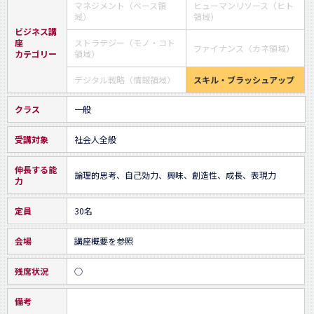
マネジメント（ベース領
ヒューマンリソース（ヒト
域）
領域）
ビジネス講
座
ストラテジー（モノ・コト
ファイナンス（カネ領域）
カテゴリー
領域）
デジタル戦略（情報領域）
スキル・ブラッシュアップ
クラス
一般
受講対象
社会人全般
伸長する能
論理的思考、自己効力、興味、創造性、成長、表現力
力
定員
30名
会場
講座概要を参照
残席状況
○
備考